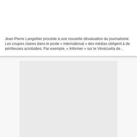
Jean-Pierre Langellier procède à une nouvelle dévaluation du journalisme
Les coupes claires dans le poste « international » des médias obligent à de
périlleuses acrobaties. Par exemple, « Informer » sur le Vénézuéla de
Chavez depuis... Rio de Janeiro...