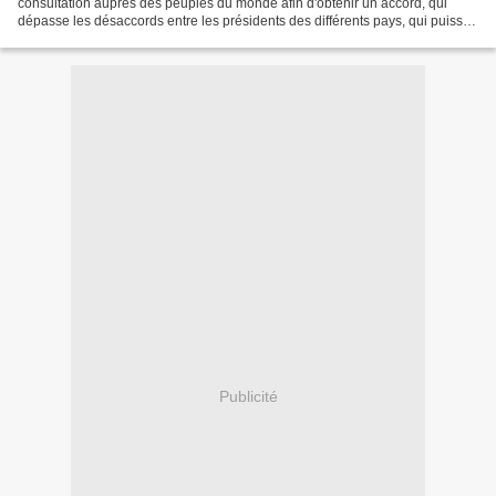
consultation auprès des peuples du monde afin d'obtenir un accord, qui
dépasse les désaccords entre les présidents des différents pays, qui puisse
sauver la Terre-Mère. Durant le sommet...
Publicité