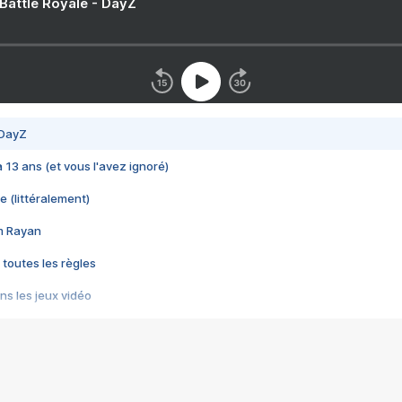
 Battle Royale - DayZ
 DayZ
 a 13 ans (et vous l'avez ignoré)
e (littéralement)
im Rayan
 toutes les règles
s les jeux vidéo
us choquant de Rockstar ? - Le scandale BULLY
e plus moche de Steam
du RÊVE tourne au CAUCHEMAR