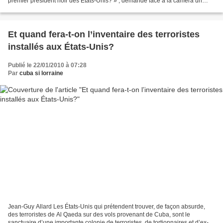
premier président noir des Etats-Unis? » , demande face à la caméra un
jeune homme parmi les survivants...
Et quand fera-t-on l’inventaire des terroristes
installés aux États-Unis?
Publié le 22/01/2010 à 07:28
Par
cuba si lorraine
Jean-Guy Allard Les États-Unis qui prétendent trouver, de façon absurde,
des terroristes de Al Qaeda sur des vols provenant de Cuba, sont le
sanctuaire d’une importante colonie de terroristes, de tortionnaires et d’ex-