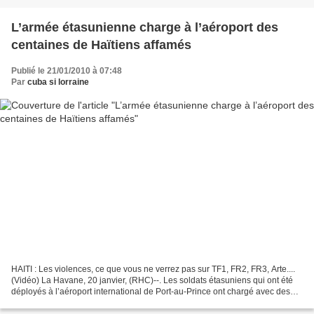
L’armée étasunienne charge à l’aéroport des
centaines de Haïtiens affamés
Publié le 21/01/2010 à 07:48
Par
cuba si lorraine
HAITI : Les violences, ce que vous ne verrez pas sur TF1, FR2, FR3, Arte....
(Vidéo) La Havane, 20 janvier, (RHC)--. Les soldats étasuniens qui ont été
déployés à l’aéroport international de Port-au-Prince ont chargé avec des
balles en caoutchouc et des...