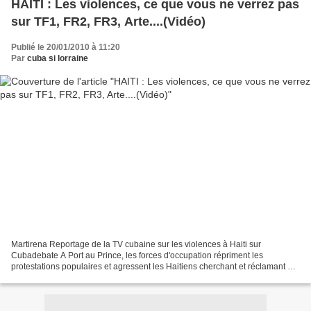
HAITI : Les violences, ce que vous ne verrez pas
sur TF1, FR2, FR3, Arte....(Vidéo)
Publié le 20/01/2010 à 11:20
Par
cuba si lorraine
Martirena Reportage de la TV cubaine sur les violences à Haiti sur
Cubadebate A Port au Prince, les forces d'occupation répriment les
protestations populaires et agressent les Haitiens cherchant et réclamant du
travail et de la nourriture pour surviv...