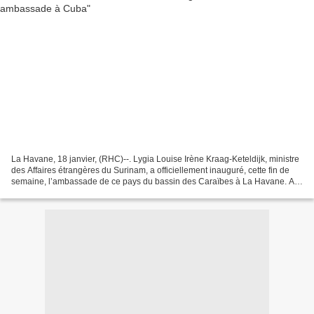
La Havane, 18 janvier, (RHC)--. Lygia Louise Irène Kraag-Keteldijk, ministre
des Affaires étrangères du Surinam, a officiellement inauguré, cette fin de
semaine, l’ambassade de ce pays du bassin des Caraïbes à La Havane. Au
cours de la cérémonie officielle,...