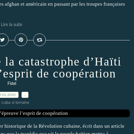
es afghan et américain en passant par les troupes françaises
Lire la suite
 la catastrophe d’Haïti
’esprit de coopération
Fidel
9.01.2010
…
 cuba si lorraine
r historique de la Révolution cubaine, écrit dans un article
ns que la tragédie que vit le peuple haïtien mettra à