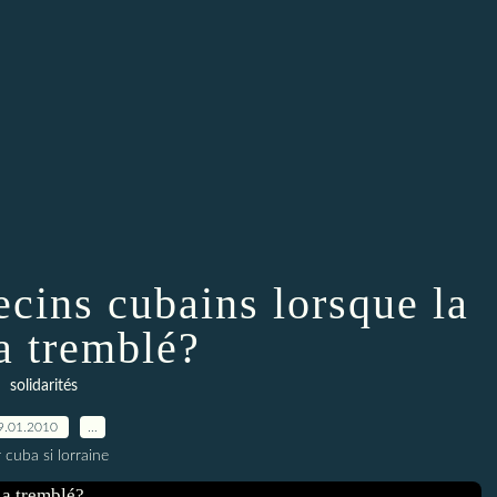
ecins cubains lorsque la
 a tremblé?
solidarités
9.01.2010
…
 cuba si lorraine