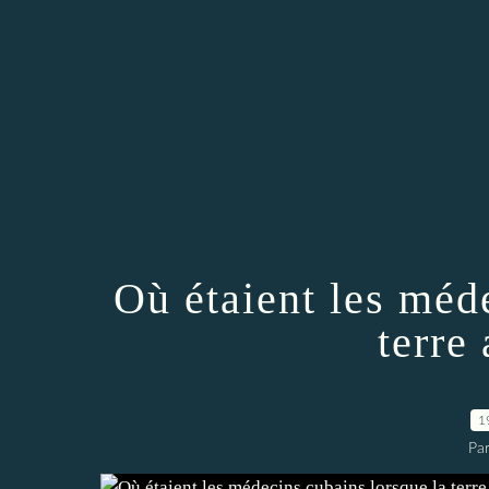
Où étaient les méd
terre
1
Par