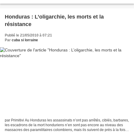
Caraïbes à Madrid, le 18 mai 2010. Madame...
Honduras : L’oligarchie, les morts et la
résistance
Publié le 21/05/2010 à 07:21
Par
cuba si lorraine
par Primitivi Au Honduras les assassinats n’ont pas arrêtés, ciblés, barbares,
les escadrons de la mort honduriens n’en sont pas encore au niveau des
massacres des paramilitaires colombiens, mais ils suivent de près à la fois la