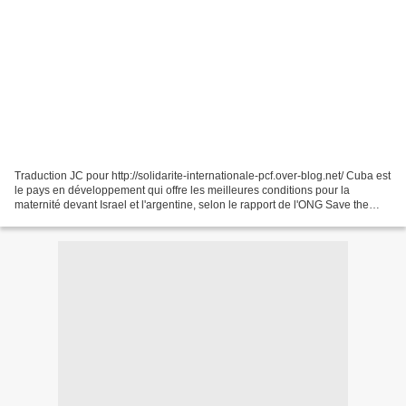
Traduction JC pour http://solidarite-internationale-pcf.over-blog.net/ Cuba est
le pays en développement qui offre les meilleures conditions pour la
maternité devant Israel et l'argentine, selon le rapport de l'ONG Save the
children « L'Etat des mères...