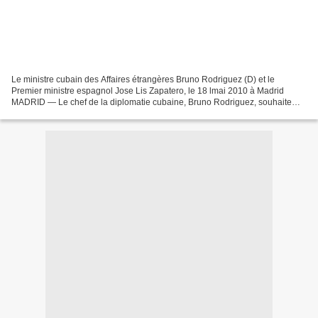
Le ministre cubain des Affaires étrangères Bruno Rodriguez (D) et le
Premier ministre espagnol Jose Lis Zapatero, le 18 lmai 2010 à Madrid
MADRID — Le chef de la diplomatie cubaine, Bruno Rodriguez, souhaite
que l'Union européenne (UE) abandonne sa "position...