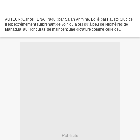
AUTEUR: Carlos TENA Traduit par Salah Ahmine. Édité par Fausto Giudice
Il est extrêmement surprenant de voir, qu’alors qu’à peu de kilomètres de
Managua, au Honduras, se maintient une dictature comme celle de
Micheletti, la grande majorité des mas médias...
Publicité