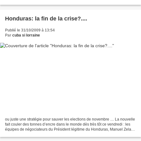
l’initiative de travailleurs ruraux liés...
Honduras: la fin de la crise?....
Publié le 31/10/2009 à 13:54
Par
cuba si lorraine
ou juste une stratégie pour sauver les elections de novembre .... La nouvelle
fait couler des tonnes d’encre dans le monde dès très tôt ce vendredi : les
équipes de négociateurs du Président légitime du Honduras, Manuel Zelaya
et du chef du régime de...