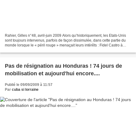
Rahier, Gilles n°48, avril-juin 2009 Alors qu’historiquement, les Etats-Unis
sont toujours intervenus, parfois de façon dissimulée, dans cette partie du
monde lorsque le « péril rouge » menaçait leurs intérêts : Fidel Castro à
Cuba, Augusto Pinochet au...
Pas de résignation au Honduras ! 74 jours de
mobilisation et aujourd'hui encore....
Publié le 09/09/2009 à 11:57
Par
cuba si lorraine