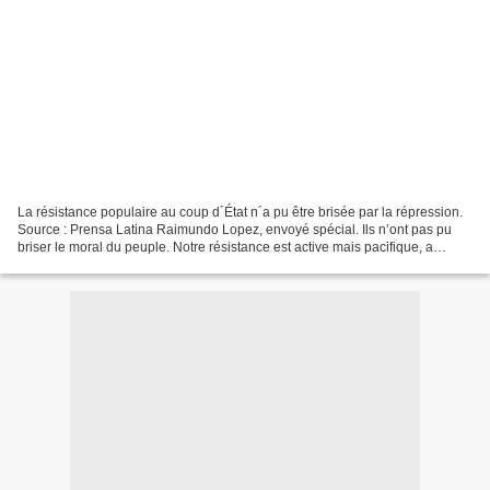
La résistance populaire au coup d´État n´a pu être brisée par la répression.
Source : Prensa Latina Raimundo Lopez, envoyé spécial. Ils n’ont pas pu
briser le moral du peuple. Notre résistance est active mais pacifique, a
assuré hier soir le dirigeant...