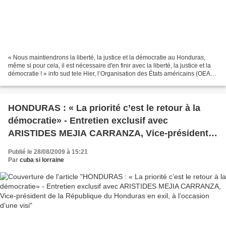
« Nous maintiendrons la liberté, la justice et la démocratie au Honduras,
même si pour cela, il est nécessaire d'en finir avec la liberté, la justice et la
démocratie ! » info sud tele Hier, l’Organisation des États américains (OEA) a
échoué dans sa tentative...
HONDURAS : « La priorité c’est le retour à la
démocratie» - Entretien exclusif avec
ARISTIDES MEJIA CARRANZA, Vice-président
de la République du Honduras en exil, à
Publié le 28/08/2009 à 15:21
l’occasion d’une visi
Par
cuba si lorraine