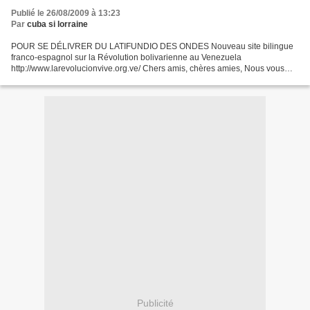
Publié le 26/08/2009 à 13:23
Par
cuba si lorraine
POUR SE DÉLIVRER DU LATIFUNDIO DES ONDES Nouveau site bilingue
franco-espagnol sur la Révolution bolivarienne au Venezuela
http://www.larevolucionvive.org.ve/ Chers amis, chères amies, Nous vous
écrivons du Venezuela, où nous vivons et travaillons à la...
Publicité