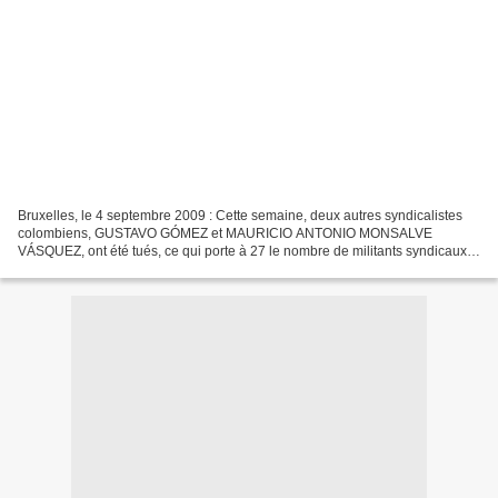
Bruxelles, le 4 septembre 2009 : Cette semaine, deux autres syndicalistes
colombiens, GUSTAVO GÓMEZ et MAURICIO ANTONIO MONSALVE
VÁSQUEZ, ont été tués, ce qui porte à 27 le nombre de militants syndicaux
assassinés en Colombie depuis janvier 2009. Le mouvement...