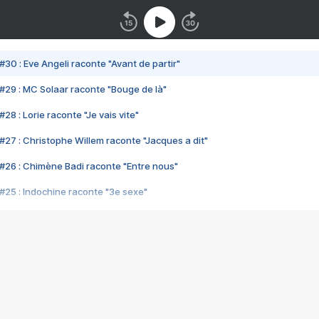
#30 : Eve Angeli raconte "Avant de partir"
#29 : MC Solaar raconte "Bouge de là"
28 : Lorie raconte "Je vais vite"
#27 : Christophe Willem raconte "Jacques a dit"
#26 : Chimène Badi raconte "Entre nous"
#25 : Indochine raconte "3e sexe"
#24 : Zaho raconte "C'est chelou"
#23 : Patrick Bruel raconte "Au café des délices"
#22 : Kyo raconte "Le chemin"
#21 : Nolwenn Leroy raconte "Cassé"