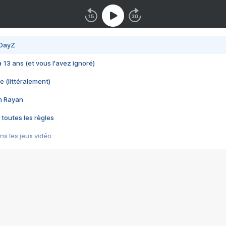
 DayZ
 a 13 ans (et vous l'avez ignoré)
e (littéralement)
im Rayan
 toutes les règles
s les jeux vidéo
us choquant de Rockstar ? - Le scandale BULLY
e plus moche de Steam
du RÊVE tourne au CAUCHEMAR
pendant 8 heures