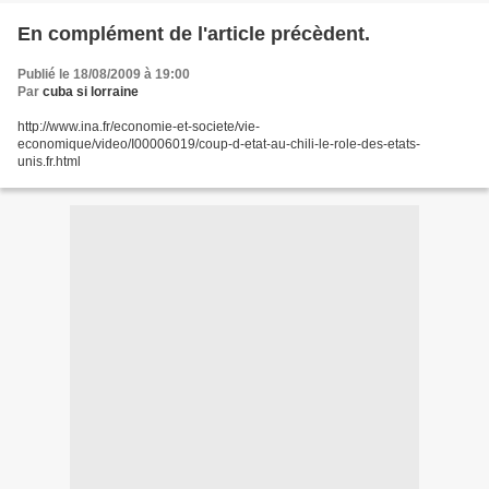
En complément de l'article précèdent.
Publié le 18/08/2009 à 19:00
Par
cuba si lorraine
http://www.ina.fr/economie-et-societe/vie-
economique/video/I00006019/coup-d-etat-au-chili-le-role-des-etats-
unis.fr.html