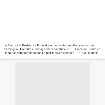
Le Front de la Résistance Populaire organise des manifestations et des
meetings au Honduras Sondage sur cubadebate.cu : El Golpe de Estado en
Honduras será derrotado por: La resistencia del pueblo. (87,0%) La presión
internacional. (10,0%) La mediación...