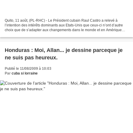
Quito, 11 août, (PL-RHC) - Le Président cubain Raul Castro a relevé à
l’intention des intérêts dominants aux Etats-Unis que ceux-ci n’ont d’autre
choix que de s’adapter aux changements dans le monde et en Amérique
Latine autrement les contradictions éternelles...
Honduras : Moi, Allan... je dessine parceque je
ne suis pas heureux.
Publié le 11/08/2009 à 10:03
Par
cuba si lorraine