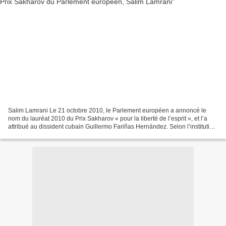
Salim Lamrani Le 21 octobre 2010, le Parlement européen a annoncé le
nom du lauréat 2010 du Prix Sakharov « pour la liberté de l’esprit », et l’a
attribué au dissident cubain Guillermo Fariñas Hernández. Selon l’institution
européenne, ce dernier s’inscrit...