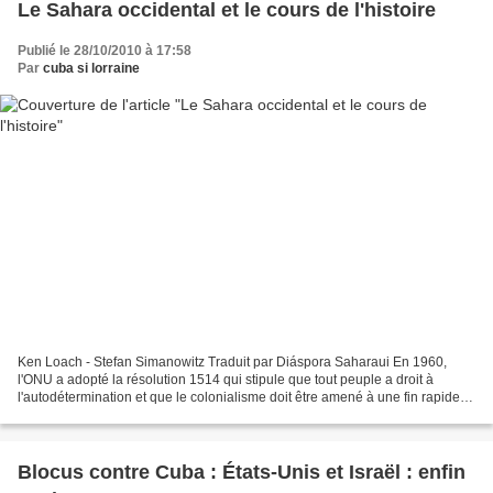
Le Sahara occidental et le cours de l'histoire
Publié le 28/10/2010 à 17:58
Par
cuba si lorraine
Ken Loach - Stefan Simanowitz Traduit par Diáspora Saharaui En 1960,
l'ONU a adopté la résolution 1514 qui stipule que tout peuple a droit à
l'autodétermination et que le colonialisme doit être amené à une fin rapide et
inconditionnelle. Un demi-siècle...
Blocus contre Cuba : États-Unis et Israël : enfin