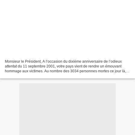
Monsieur le Président, A l’occasion du dixième anniversaire de l’odieux
attentat du 11 septembre 2001, votre pays vient de rendre un émouvant
hommage aux victimes. Au nombre des 3034 personnes mortes ce jour là,
s’est ajouté celui de nombreux sauveteurs...