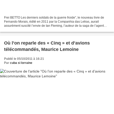
Frei BETTO Les derniers soldats de la guerre froide”, le nouveau livre de
Fernando Morais, édité en 2011 par la Companhia das Letras, aurait
assurément suscité l’envie de Ian Fleming, l’auteur de la saga de l’agent
007, si celui-ci n’était pas mort en...
Où l’on reparle des « Cinq » et d’avions
télécommandés, Maurice Lemoine
Publié le 05/10/2011 à 16:21
Par
cuba si lorraine