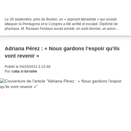
Le 28 septembre, près de Boston, un « aspirant djihadiste » qui voulait
attaquer le Pentagone et le Congrès a été arrêté et inculpé. Diplômé de
physique, M. Rezwan Ferdaus aurait acheté, en août dernier, un avion
modèle réduit, le F-86 Sabre, qu’il comptait...
Adriana Pérez : « Nous gardons l’espoir qu’ils
vont revenir »
Publié le 04/10/2011 à 22:46
Par
cuba si lorraine