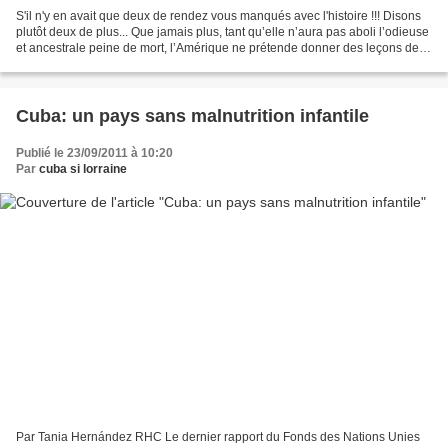
S'il n'y en avait que deux de rendez vous manqués avec l'histoire !!! Disons
plutôt deux de plus... Que jamais plus, tant qu’elle n’aura pas aboli l’odieuse
et ancestrale peine de mort, l’Amérique ne prétende donner des leçons de
démocratie, et surtout...
Cuba: un pays sans malnutrition infantile
Publié le 23/09/2011 à 10:20
Par
cuba si lorraine
Par Tania Hernández RHC Le dernier rapport du Fonds des Nations Unies