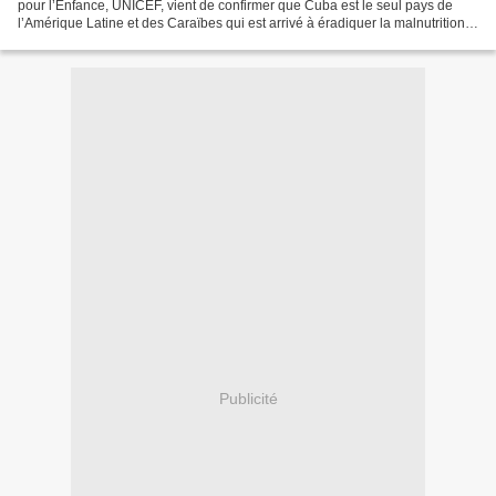
pour l’Enfance, UNICEF, vient de confirmer que Cuba est le seul pays de
l’Amérique Latine et des Caraïbes qui est arrivé à éradiquer la malnutrition
infantile, un fléau qui menace le...
Publicité