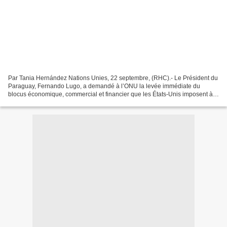
Par Tania Hernández Nations Unies, 22 septembre, (RHC).- Le Président du
Paraguay, Fernando Lugo, a demandé à l’ONU la levée immédiate du
blocus économique, commercial et financier que les États-Unis imposent à
Cuba. Prenant la parole hier à la 66è période...