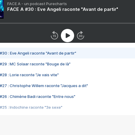
FACE A - un podcast Purecharts
FACE A #30 : Eve Angeli raconte "Avant de partir"
#30 : Eve Angeli raconte "Avant de partir"
#29 : MC Solaar raconte "Bouge de là"
28 : Lorie raconte "Je vais vite"
#27 : Christophe Willem raconte "Jacques a dit"
#26 : Chimène Badi raconte "Entre nous"
#25 : Indochine raconte "3e sexe"
#24 : Zaho raconte "C'est chelou"
#23 : Patrick Bruel raconte "Au café des délices"