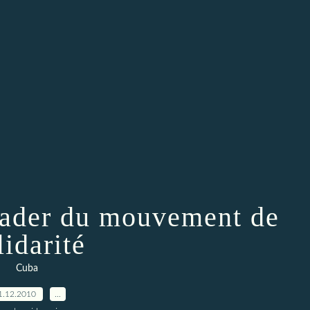
leader du mouvement de
lidarité
Cuba
1.12.2010
…