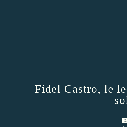
Fidel Castro, le 
so
3