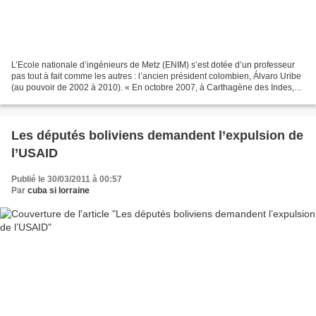
L’Ecole nationale d’ingénieurs de Metz (ENIM) s’est dotée d’un professeur
pas tout à fait comme les autres : l’ancien président colombien, Álvaro Uribe
(au pouvoir de 2002 à 2010). « En octobre 2007, à Carthagène des Indes,
Álvaro Uribe est fait ingénieur...
Les députés boliviens demandent l’expulsion de
l’USAID
Publié le 30/03/2011 à 00:57
Par
cuba si lorraine