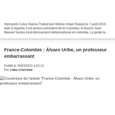
Hernando Calvo Ospina Traduit par Hélène Anger Depuis le 7 août 2010,
date à laquelle il est devenu président de la Colombie, le faucon Juan
Manuel Santos s'est étonnament métamorphosé en colombe. Le geste le
plus inattendu a été de traiter Hugo Chávez,...
France-Colombie : Álvaro Uribe, un professeur
embarrassant
Publié le 30/03/2011 à 01:11
Par
cuba si lorraine