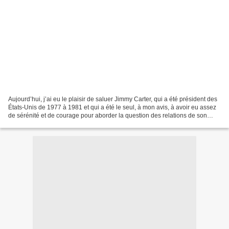
Aujourd’hui, j’ai eu le plaisir de saluer Jimmy Carter, qui a été président des
États-Unis de 1977 à 1981 et qui a été le seul, à mon avis, à avoir eu assez
de sérénité et de courage pour aborder la question des relations de son
pays avec Cuba. Carter...