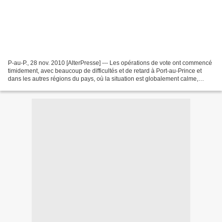
P-au-P., 28 nov. 2010 [AlterPresse] --- Les opérations de vote ont commencé
timidement, avec beaucoup de difficultés et de retard à Port-au-Prince et
dans les autres régions du pays, où la situation est globalement calme,
constate AlterPresse. Environ...