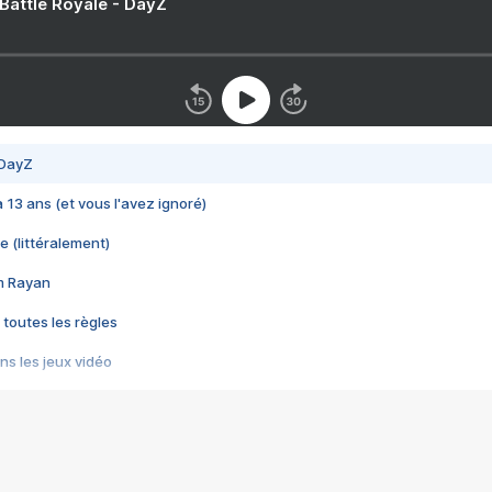
 Battle Royale - DayZ
 DayZ
 a 13 ans (et vous l'avez ignoré)
e (littéralement)
im Rayan
 toutes les règles
s les jeux vidéo
us choquant de Rockstar ? - Le scandale BULLY
e plus moche de Steam
du RÊVE tourne au CAUCHEMAR