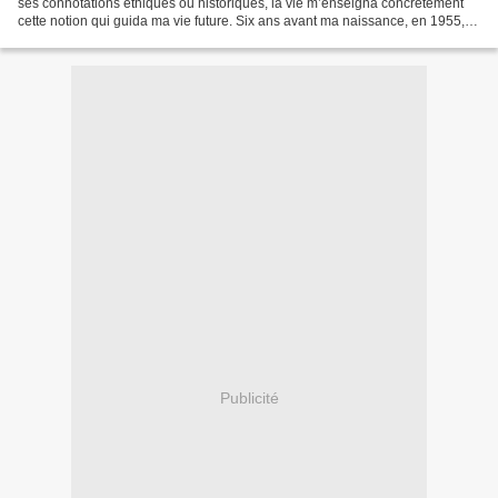
ses connotations éthiques ou historiques, la vie m’enseigna concrètement
cette notion qui guida ma vie future. Six ans avant ma naissance, en 1955,
mon père s'est initié comme...
Publicité