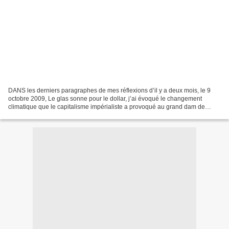
DANS les derniers paragraphes de mes réflexions d’il y a deux mois, le 9
octobre 2009, Le glas sonne pour le dollar, j’ai évoqué le changement
climatique que le capitalisme impérialiste a provoqué au grand dam de
l’humanité. Parlant des émissions de carbone,...