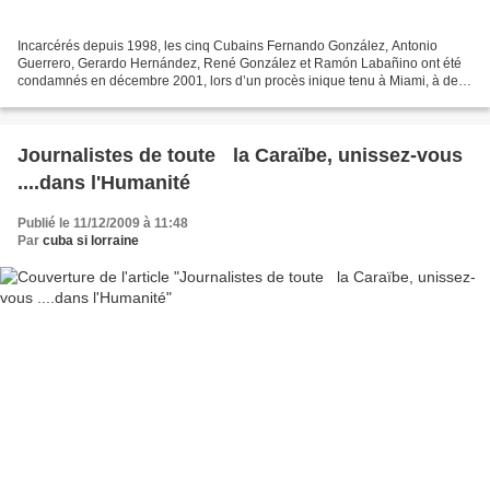
Incarcérés depuis 1998, les cinq Cubains Fernando González, Antonio
Guerrero, Gerardo Hernández, René González et Ramón Labañino ont été
condamnés en décembre 2001, lors d’un procès inique tenu à Miami, à des
peines exorbitantes pour avoir « conspiré...
Journalistes de toute la Caraïbe, unissez-vous
....dans l'Humanité
Publié le 11/12/2009 à 11:48
Par
cuba si lorraine