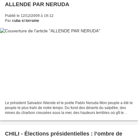
ALLENDE PAR NERUDA
Publié le 12/12/2009 à 19:12
Par
cuba si lorraine
Le président Salvador Allende et le poète Pablo Neruda Mon peuple a été le
peuple le plus trahi de notre temps. Du fond des déserts du salpêtre, des
mines du charbon creusées sous la mer, des hauteurs terribles où gît le
cuivre qu'extraient en un labeur...
CHILI - Élections présidentielles : l’ombre de