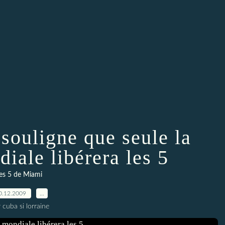
souligne que seule la
diale libérera les 5
les 5 de Miami
0.12.2009
…
 cuba si lorraine