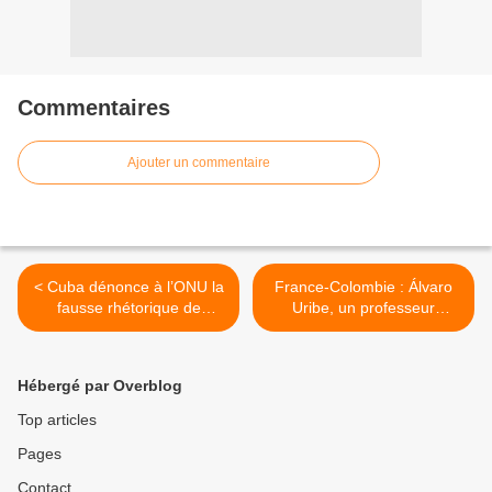
Commentaires
Ajouter un commentaire
< Cuba dénonce à l’ONU la
France-Colombie : Álvaro
fausse rhétorique de
Uribe, un professeur
protection des populations
embarrassant >
civiles employée par
certaines grandes
Hébergé par Overblog
puissances
Top articles
Pages
Contact