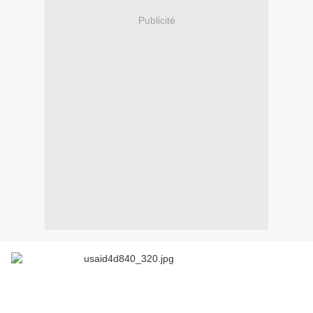
Publicité
La Paz, 29 mars (PL-RHC).- Les députés du Mouvement
vers le Socialisme, MAS, demandent l’expulsion de la
Bolivie, de l’Agence étasunienne pour le Développement