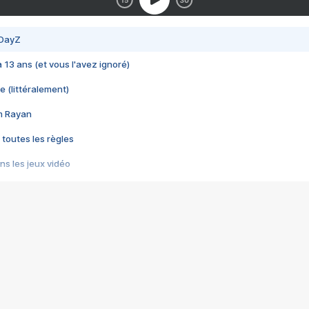
 DayZ
 a 13 ans (et vous l'avez ignoré)
e (littéralement)
im Rayan
 toutes les règles
s les jeux vidéo
us choquant de Rockstar ? - Le scandale BULLY
e plus moche de Steam
du RÊVE tourne au CAUCHEMAR
pendant 8 heures
it… à tort