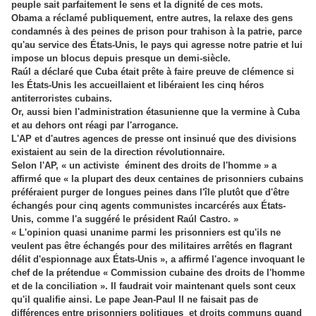
peuple sait parfaitement le sens et la dignité de ces mots.
Obama a réclamé publiquement, entre autres, la relaxe des gens
condamnés à des peines de prison pour trahison à la patrie, parce
qu'au service des États-Unis, le pays qui agresse notre patrie et lui
impose un blocus depuis presque un demi-siècle.
Raúl a déclaré que Cuba était prête à faire preuve de clémence si
les États-Unis les accueillaient et libéraient les cinq héros
antiterroristes cubains.
Or, aussi bien l'administration étasunienne que la vermine à Cuba
et au dehors ont réagi par l'arrogance.
L'AP et d'autres agences de presse ont insinué que des divisions
existaient au sein de la direction révolutionnaire.
Selon l'AP, « un activiste éminent des droits de l'homme » a
affirmé que « la plupart des deux centaines de prisonniers cubains
préféraient purger de longues peines dans l'île plutôt que d'être
échangés pour cinq agents communistes incarcérés aux États-
Unis, comme l'a suggéré le président Raúl Castro. »
« L'opinion quasi unanime parmi les prisonniers est qu'ils ne
veulent pas être échangés pour des militaires arrêtés en flagrant
délit d'espionnage aux États-Unis », a affirmé l'agence invoquant le
chef de la prétendue « Commission cubaine des droits de l'homme
et de la conciliation ». Il faudrait voir maintenant quels sont ceux
qu'il qualifie ainsi. Le pape Jean-Paul II ne faisait pas de
différences entre prisonniers politiques et droits communs quand