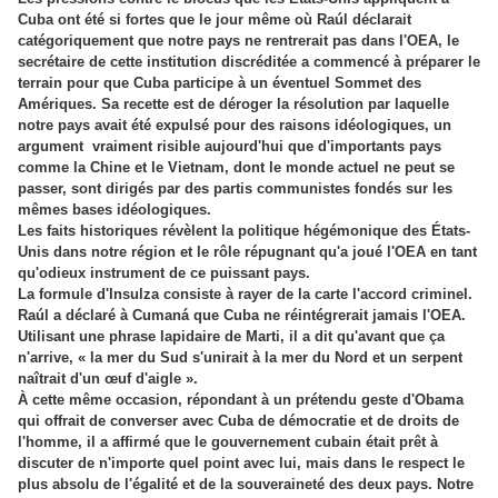
Cuba ont été si fortes que le jour même où Raúl déclarait
catégoriquement que notre pays ne rentrerait pas dans l'OEA, le
secrétaire de cette institution discréditée a commencé à préparer le
terrain pour que Cuba participe à un éventuel Sommet des
Amériques. Sa recette est de déroger la résolution par laquelle
notre pays avait été expulsé pour des raisons idéologiques, un
argument vraiment risible aujourd'hui que d'importants pays
comme la Chine et le Vietnam, dont le monde actuel ne peut se
passer, sont dirigés par des partis communistes fondés sur les
mêmes bases idéologiques.
Les faits historiques révèlent la politique hégémonique des États-
Unis dans notre région et le rôle répugnant qu'a joué l'OEA en tant
qu'odieux instrument de ce puissant pays.
La formule d'Insulza consiste à rayer de la carte l'accord criminel.
Raúl a déclaré à Cumaná que Cuba ne réintégrerait jamais l'OEA.
Utilisant une phrase lapidaire de Marti, il a dit qu'avant que ça
n'arrive, « la mer du Sud s'unirait à la mer du Nord et un serpent
naîtrait d'un œuf d'aigle ».
À cette même occasion, répondant à un prétendu geste d'Obama
qui offrait de converser avec Cuba de démocratie et de droits de
l'homme, il a affirmé que le gouvernement cubain était prêt à
discuter de n'importe quel point avec lui, mais dans le respect le
plus absolu de l'égalité et de la souveraineté des deux pays. Notre