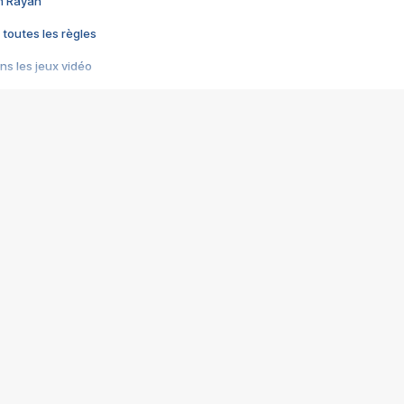
im Rayan
 toutes les règles
s les jeux vidéo
us choquant de Rockstar ? - Le scandale BULLY
e plus moche de Steam
du RÊVE tourne au CAUCHEMAR
pendant 8 heures
it… à tort
umiliés par un jeu vidéo
ire - Final Fantasy 8
ti un empire - Age of Empires
story DOFUS
tard, il crée l'un des pires jeux de tous les temps, MindsEye.