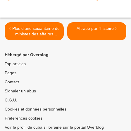
< Plus d'une soixantaine de
Attrapé par l'histoire >
ministes des affaires
étrangères prendront part à
la réunion des Non Alignés
à la Havane
Hébergé par Overblog
Top articles
Pages
Contact
Signaler un abus
C.G.U.
Cookies et données personnelles
Préférences cookies
Voir le profil de cuba si lorraine sur le portail Overblog