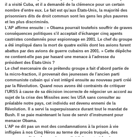
il a visité Cuba, et il a demandé de la clémence pour un certain
nombre d'entre eux. Le fait est qu'aux États-Unis, la majorité des
prisonniers dits de droit commun sont les gens les plus pauvres
et les plus discriminés.
L'AP affirme ensuite : « Obama pourrait toutefois souffrir de graves
conséquences politiques s'il acceptait d'échanger cinq agents
castristes condamnés pour espionnage en 2001. Le chef du groupe
a été impliqué dans la mort de quatre exilés dont les avions furent
abattus par des avions de guerre cubains en 2001. » Cette dépêche
ne contient-elle pas par hasard une menace à l'adresse du
président des États-Unis ?
Le chef mercenaire de ce prétendu groupe a fait d'abord partie de
la micro-fraction, il provenait des jeunesses de l'ancien parti
communiste cubain qui s'est intégré ensuite au nouveau parti créé
par la Révolution. Quand nous avons été contraints de critiquer
l'URSS à cause de sa décision incorrecte de négocier un accord au
sujet de la crise des Missiles avec les USA sans consulter au
préalable notre pays, cet individu est devenu ennemi de la
Révolution. Il a servi la superpuissance durant tout le mandat de
Bush. Il se paie maintenant le luxe de servir d'instrument pour
menacer Obama.
L'AP ne dit pas un mot des condamnations à la prison à vie
infligées à nos Cinq Héros au terme de procès truqués, des