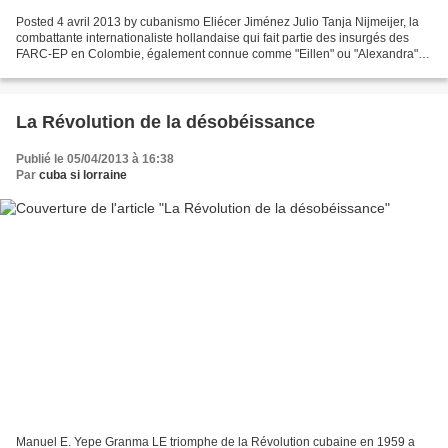
Posted 4 avril 2013 by cubanismo Eliécer Jiménez Julio Tanja Nijmeijer, la
combattante internationaliste hollandaise qui fait partie des insurgés des
FARC-EP en Colombie, également connue comme "Eillen" ou "Alexandra",
et qui fait partie depuis plus de...
La Révolution de la désobéissance
Publié le 05/04/2013 à 16:38
Par
cuba si lorraine
Manuel E. Yepe Granma LE triomphe de la Révolution cubaine en 1959 a