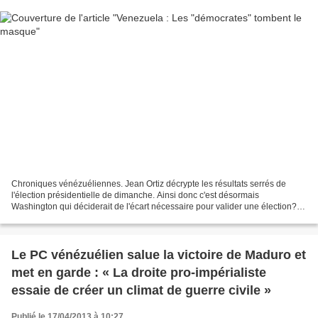
Chroniques vénézuéliennes. Jean Ortiz décrypte les résultats serrés de
l'élection présidentielle de dimanche. Ainsi donc c'est désormais
Washington qui déciderait de l'écart nécessaire pour valider une élection?
Nous le savions déjà: la CIA et le Pentagone...
Le PC vénézuélien salue la victoire de Maduro et
met en garde : « La droite pro-impérialiste
essaie de créer un climat de guerre civile »
Publié le 17/04/2013 à 10:27