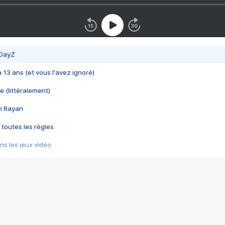
 DayZ
 a 13 ans (et vous l'avez ignoré)
e (littéralement)
im Rayan
 toutes les règles
s les jeux vidéo
us choquant de Rockstar ? - Le scandale BULLY
e plus moche de Steam
du RÊVE tourne au CAUCHEMAR
pendant 8 heures