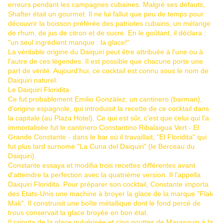
erreurs pendant les campagnes cubaines. Malgré ses défauts,
Shafter était un gourmet. Il ne lui fallut que peu de temps pour
découvrir la boisson préférée des patriotes cubains, un mélange
de rhum, de jus de citron et de sucre. En le goûtant, il déclara :
"un seul ingrédient manque : la glace!"
La véritable origine du Daiquiri peut être attribuée à l'une ou à
l'autre de ces légendes. Il est possible que chacune porte une
part de vérité. Aujourd'hui, ce cocktail est connu sous le nom de
Daiquiri naturel.
Le Daiquiri Floridita
Ce fut probablement Emilio Gonzälez, un cantinero (barman),
d'origine espagnole, qui introduisit la recette de ce cocktail dans
la capitale (au Plaza Hotel). Ce qui est sûr, c'est que celui qui l'a
immortalisée fut le cantinero Constantino Ribalaigua Vert - El
Grande Constante - dans le bar où il travaillait, "El Floridita" qui
fut plus tard surnomé "La Cuna del Daiquiri" (le Berceau du
Daiquiri).
Constante essaya et modifia trois recettes différentes avant
d'atteindre la perfection avec la quatrième version. Il l'appella
Daiquiri Floridita. Pour préparer son cocktail, Constante importa
des Etats-Unis une machine à broyer la glace de la marque "Flak
Mak". Il construisit une boîte métallique dont le fond percé de
trous conservait la glace broyée en bon état.
Il rajouta de la glace pulvérisée et cinq gouttes de Marasquin à la