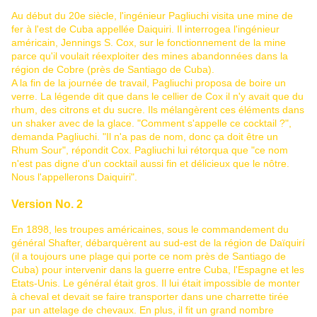
Au début du 20e siècle, l'ingénieur Pagliuchi visita une mine de
fer à l'est de Cuba appellée Daiquiri. Il interrogea l'ingénieur
américain, Jennings S. Cox, sur le fonctionnement de la mine
parce qu'il voulait réexploiter des mines abandonnées dans la
région de Cobre (près de Santiago de Cuba).
A la fin de la journée de travail, Pagliuchi proposa de boire un
verre. La légende dit que dans le cellier de Cox il n'y avait que du
rhum, des citrons et du sucre. Ils mélangèrent ces éléments dans
un shaker avec de la glace. "Comment s'appelle ce cocktail ?",
demanda Pagliuchi. "Il n'a pas de nom, donc ça doit être un
Rhum Sour", répondit Cox. Pagliuchi lui rétorqua que "ce nom
n'est pas digne d'un cocktail aussi fin et délicieux que le nôtre.
Nous l'appellerons Daiquiri".
Version No. 2
En 1898, les troupes américaines, sous le commandement du
général Shafter, débarquèrent au sud-est de la région de Daïquirí
(il a toujours une plage qui porte ce nom près de Santiago de
Cuba) pour intervenir dans la guerre entre Cuba, l'Espagne et les
Etats-Unis. Le général était gros. Il lui était impossible de monter
à cheval et devait se faire transporter dans une charrette tirée
par un attelage de chevaux. En plus, il fit un grand nombre