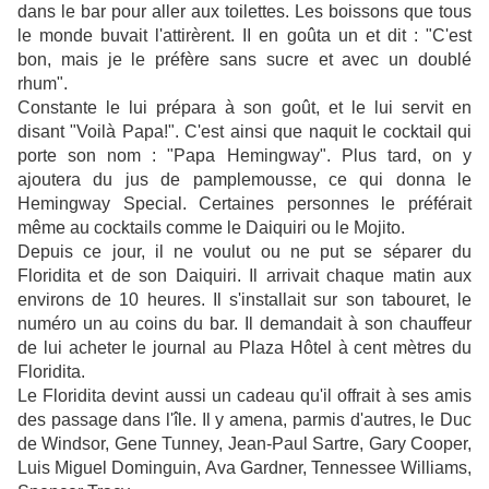
dans le bar pour aller aux toilettes. Les boissons que tous
le monde buvait l'attirèrent. II en goûta un et dit : "C'est
bon, mais je le préfère sans sucre et avec un doublé
rhum".
Constante le lui prépara à son goût, et le lui servit en
disant "Voilà Papa!". C'est ainsi que naquit le cocktail qui
porte son nom : "Papa Hemingway". Plus tard, on y
ajoutera du jus de pamplemousse, ce qui donna le
Hemingway Special. Certaines personnes le préférait
même au cocktails comme le Daiquiri ou le Mojito.
Depuis ce jour, il ne voulut ou ne put se séparer du
Floridita et de son Daiquiri. Il arrivait chaque matin aux
environs de 10 heures. Il s'installait sur son tabouret, le
numéro un au coins du bar. Il demandait à son chauffeur
de lui acheter le journal au Plaza Hôtel à cent mètres du
Floridita.
Le Floridita devint aussi un cadeau qu'il offrait à ses amis
des passage dans l'île. Il y amena, parmis d'autres, le Duc
de Windsor, Gene Tunney, Jean-Paul Sartre, Gary Cooper,
Luis Miguel Dominguin, Ava Gardner, Tennessee Williams,