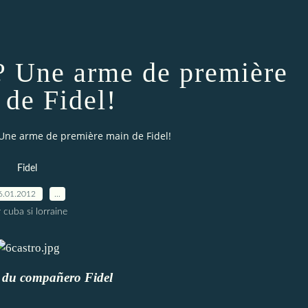
e? Une arme de première
Fidel
6.01.2012
…
 cuba si lorraine
s du compañero Fidel