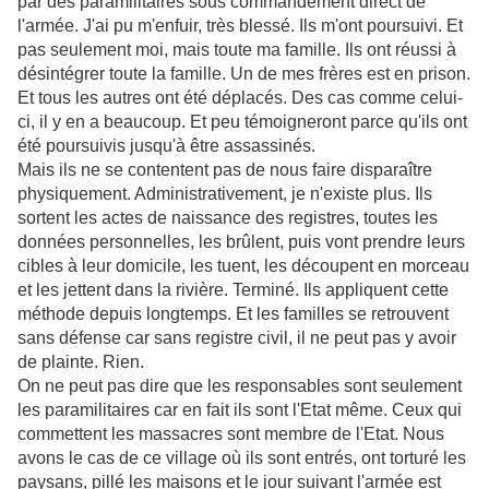
par des paramilitaires sous commandement direct de
l'armée. J'ai pu m'enfuir, très blessé. Ils m'ont poursuivi. Et
pas seulement moi, mais toute ma famille. Ils ont réussi à
désintégrer toute la famille. Un de mes frères est en prison.
Et tous les autres ont été déplacés. Des cas comme celui-
ci, il y en a beaucoup. Et peu témoigneront parce qu'ils ont
été poursuivis jusqu'à être assassinés.
Mais ils ne se contentent pas de nous faire disparaître
physiquement. Administrativement, je n'existe plus. Ils
sortent les actes de naissance des registres, toutes les
données personnelles, les brûlent, puis vont prendre leurs
cibles à leur domicile, les tuent, les découpent en morceau
et les jettent dans la rivière. Terminé. Ils appliquent cette
méthode depuis longtemps. Et les familles se retrouvent
sans défense car sans registre civil, il ne peut pas y avoir
de plainte. Rien.
On ne peut pas dire que les responsables sont seulement
les paramilitaires car en fait ils sont l'Etat même. Ceux qui
commettent les massacres sont membre de l'Etat. Nous
avons le cas de ce village où ils sont entrés, ont torturé les
paysans, pillé les maisons et le jour suivant l'armée est