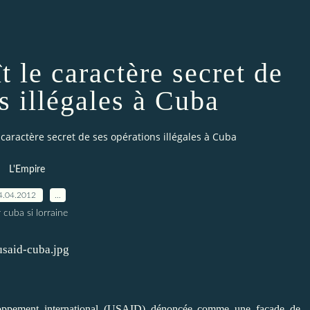
 le caractère secret de
s illégales à Cuba
 caractère secret de ses opérations illégales à Cuba
L'Empire
4.04.2012
…
 cuba si lorraine
oppement international (USAID) dénoncée comme une façade de