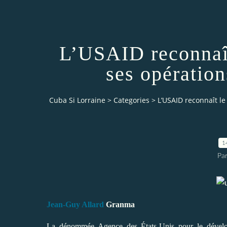
L’USAID reconnaît
ses opération
Cuba Si Lorraine
>
Categories
>
L’USAID reconnaît le
1
Par
Jean-Guy Allard
Granma
La dénommée Agence des États-Unis pour le dével