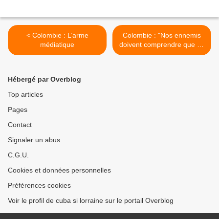
< Colombie : L’arme
Colombie : "Nos ennemis
médiatique
doivent comprendre que ce
n'est pas avec une guérilla
vaincue qu'ils vont
dialoguer" Interview du
Hébergé par Overblog
Commandant Ricardo
Téllez (FARC) >
Top articles
Pages
Contact
Signaler un abus
C.G.U.
Cookies et données personnelles
Préférences cookies
Voir le profil de cuba si lorraine sur le portail Overblog