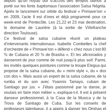
depuis qu'un noyau dur d'accros des tempos latinos a
porté sur les fonts baptismaux l'association Salsa Négrita.
Après le lancement sur orbite du festival « Primave'ron »
en 2009, l'acte II est d'ores et déjà programmé pour ce
week-end de Pentecôte. Les 21,22 et 23 mai destination,
le domaine de Laurière (à la sortie de Villefranche
direction Toulouse).
Ce festival de salsa cubaine réunit un plateau
d'intervenants internationaux. Isabelle Combettes la chef
d'orchestre de « Primave'ron » défend « chez nous c'est 80
% de Cubana et 20 % de Brasilia ». Et les aficionados y
danseront de jour comme de nuit jusqu'à plus soif. Parmi,
les invités quelques pointures comme la troupe Elegua qui
propose de la salsa cubaine, du « mimi style », du « dos
con dos ». Mais aussi un expert de la salsa cubaine, de la
rumba et du son avec Yoannis Tamayo, cubain de
Santiago pur jus. « J'étais passionné par la danse, je
voulais en faire mon métier », explique-t-il. Il est à présent
danseur professionnel, à la Casa de la Musica y de la
Trova de Santiago de Cuba. Sur les conseils de
professeurs talentueux, il a appris à danser les Orishas et