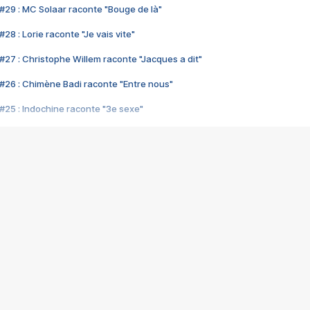
#29 : MC Solaar raconte "Bouge de là"
28 : Lorie raconte "Je vais vite"
#27 : Christophe Willem raconte "Jacques a dit"
#26 : Chimène Badi raconte "Entre nous"
#25 : Indochine raconte "3e sexe"
#24 : Zaho raconte "C'est chelou"
#23 : Patrick Bruel raconte "Au café des délices"
#22 : Kyo raconte "Le chemin"
#21 : Nolwenn Leroy raconte "Cassé"
#20 : Patrick Hernandez raconte "Born to be alive"
#19 : Lorie raconte "Près de moi"
#18 : Michael Jones raconte "A nos actes manqués" (avec Jean-Jacque
#17 : Khaled raconte "Aïcha"