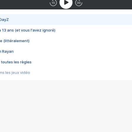
 DayZ
 a 13 ans (et vous l'avez ignoré)
e (littéralement)
im Rayan
 toutes les règles
s les jeux vidéo
us choquant de Rockstar ? - Le scandale BULLY
e plus moche de Steam
du RÊVE tourne au CAUCHEMAR
pendant 8 heures
it… à tort