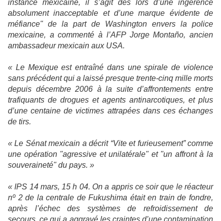
instance mexicaine, il s’agit dès lors d’une ingérence
absolument inacceptable et d’une marque évidente de
méfiance" de la part de Washington envers la police
mexicaine, a commenté à l’AFP Jorge Montaño, ancien
ambassadeur mexicain aux USA.
« Le Mexique est entraîné dans une spirale de violence
sans précédent qui a laissé presque trente-cinq mille morts
depuis décembre 2006 à la suite d’affrontements entre
trafiquants de drogues et agents antinarcotiques, et plus
d’une centaine de victimes attrapées dans ces échanges
de tirs.
« Le Sénat mexicain a décrit “Vite et furieusement” comme
une opération "agressive et unilatérale" et "un affront à la
souveraineté" du pays. »
« IPS 14 mars, 15 h 04. On a appris ce soir que le réacteur
nº 2 de la centrale de Fukushima était en train de fondre,
après l’échec des systèmes de refroidissement de
secours, ce qui a aggravé les craintes d’une contamination