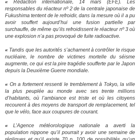
«
Rédaction internationale, 14 mars (EFE). Les
responsables du réacteur nº 2 de la centrale japonaise de
Fukushima tentent de le refroidir, dans la mesure où il a pu
avoir souffert aujourd’hui une fusion partielle par
surchauffe, de même qu’ils refroidissent le réacteur nº 3 où
une explosion n’a pas provoqué de fuite radioactive.
«
Tandis que les autorités s’acharnent à contrôler le risque
nucléaire, le nombre de victimes mortelle du séisme
augmente, ce qui est la pire tragédie soufferte par le Japon
depuis
la Deuxième Guerre
mondiale.
«
On a fortement ressenti le tremblement à Tokyo, la ville
la plus peuplée au monde avec ses trente millions
d’habitants, où l’ambiance est triste et où les citoyens
recourent à des moyens de transport de remplacement, tel
que le vélo, face aux coupures de courant.
«
L’Agence météorologique nationale a averti la
population nippone qu’il pourrait y avoir une semaine de
répliques et qu’il existe 70 p. 100 de possibilités qu’un