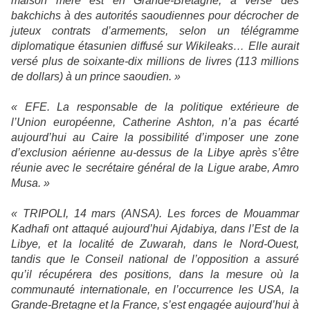
maison mère est en Grande-Bretagne, a versé des
bakchichs à des autorités saoudiennes pour décrocher de
juteux contrats d’armements, selon un télégramme
diplomatique étasunien diffusé sur Wikileaks… Elle aurait
versé plus de soixante-dix millions de livres (113 millions
de dollars) à un prince saoudien. »
« EFE. La responsable de la politique extérieure de
l’Union européenne, Catherine Ashton, n’a pas écarté
aujourd’hui au Caire la possibilité d’imposer une zone
d’exclusion aérienne au-dessus de
la Libye
après s’être
réunie avec le secrétaire général de
la Ligue
arabe, Amro
Musa. »
« TRIPOLI, 14 mars (ANSA). Les forces de Mouammar
Kadhafi ont attaqué aujourd’hui Ajdabiya, dans l’Est de
la
Libye
, et la localité de Zuwarah, dans le Nord-Ouest,
tandis que le Conseil national de l’opposition a assuré
qu’il récupérera des positions, dans la mesure où la
communauté internationale, en l’occurrence les USA,
la
Grande-Bretagne
et
la France
, s’est engagée aujourd’hui à