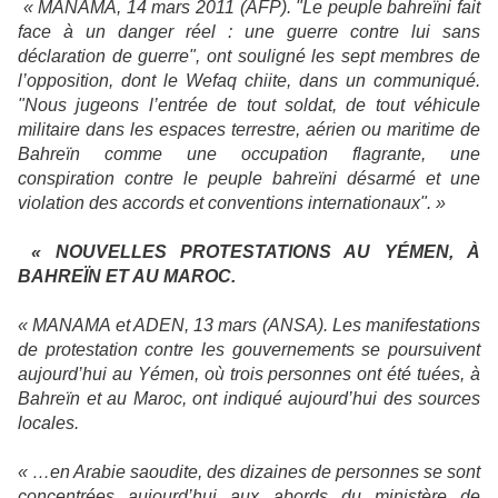
« MANAMA, 14 mars 2011 (AFP). "Le peuple bahreïni fait
face à un danger réel : une guerre contre lui sans
déclaration de guerre", ont souligné les sept membres de
l’opposition, dont le Wefaq chiite, dans un communiqué.
"Nous jugeons l’entrée de tout soldat, de tout véhicule
militaire dans les espaces terrestre, aérien ou maritime de
Bahreïn comme une occupation flagrante, une
conspiration contre le peuple bahreïni désarmé et une
violation des accords et conventions internationaux". »
« NOUVELLES PROTESTATIONS AU YÉMEN, À
BAHREÏN ET AU MAROC.
« MANAMA et ADEN, 13 mars (ANSA). Les manifestations
de protestation contre les gouvernements se poursuivent
aujourd’hui au Yémen, où trois personnes ont été tuées, à
Bahreïn et au Maroc, ont indiqué aujourd’hui des sources
locales.
« …en Arabie saoudite, des dizaines de personnes se sont
concentrées aujourd’hui aux abords du ministère de