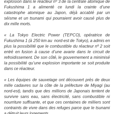
explosion dans le réacteur nº 3 de la centrale atomique de
Fukushima
1 a
alimenté ce lundi la crainte d’une
catastrophe atomique au Japon, déjà accablé par un
séisme et un tsunami qui pourraient avoir causé plus de
dix mille morts.
«
La Tokyo Electric
Power (TEPCO), opératrice de
Fukushima 1 (à
250 km
au nord-est de Tokyo), a admis en
plus la possibilité que le combustible du réacteur nº 2 soit
entré en fusion à cause d’une avarie dans le circuit de
refroidissement. De son côté, le gouvernement a minimisé
la possibilité qu’une explosion importante se soit produite
dans ce réacteur.
« Les équipes de sauvetage ont découvert près de deux
mille cadavres sur la côte de la préfecture de Miyagi (au
nord-est), tandis que des millions de Japonais tentent de
survivre sans eau, sans électricité, sans combustible ni
nourriture suffisante, et que ces centaines de milliers sont
contraints de vivre dans des refuges parce que le tsunami
a détruit leurs logements.