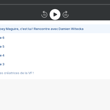
bey Maguire, c'est lui ! Rencontre avec Damien Witecka
e 6
e 5
e 4
e 3
s créatrices de la VF !
e 2
e 1
e Mektoub My Love arrive enfin ! Rencontre avec Shaïn Boumedine et Sal
i : après Toni en famille