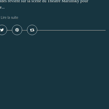
dés revient sur la scène du Théâtre Mariinsky pour
...
Lire la suite