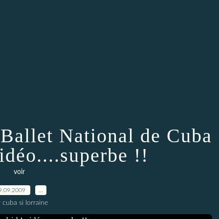
 Ballet National de Cuba
idéo....superbe !!
voir
9.09.2009
…
 cuba si lorraine