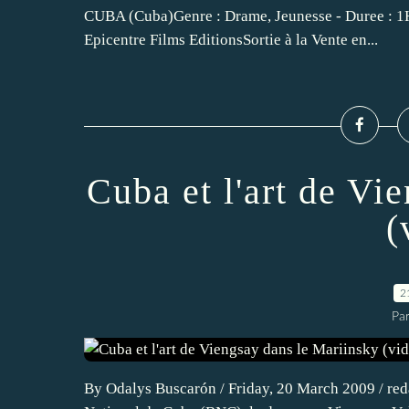
CUBA (Cuba)Genre : Drame, Jeunesse - Duree : 1H
Epicentre Films EditionsSortie à la Vente en...
Cuba et l'art de Vi
(
2
Par
By Odalys Buscarón / Friday, 20 March 2009 / re