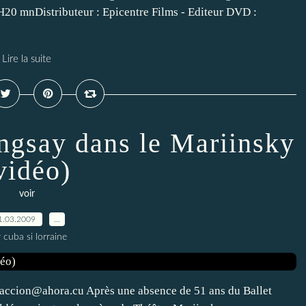
20 mnDistributeur : Epicentre Films - Editeur DVD :
Lire la suite
engsay dans le Mariinsky
vidéo)
voir
1.03.2009
…
 cuba si lorraine
daccion@ahora.cu Après une absence de 51 ans du Ballet