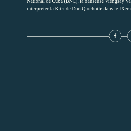
National de Cuba (BNC), la danseuse Viengsay Val
interpréter la Kitri de Don Quichotte dans le IXème