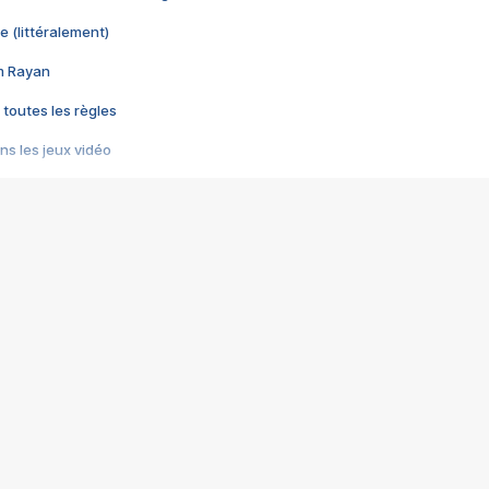
e (littéralement)
im Rayan
 toutes les règles
s les jeux vidéo
us choquant de Rockstar ? - Le scandale BULLY
e plus moche de Steam
du RÊVE tourne au CAUCHEMAR
pendant 8 heures
it… à tort
umiliés par un jeu vidéo
ire - Final Fantasy 8
ti un empire - Age of Empires