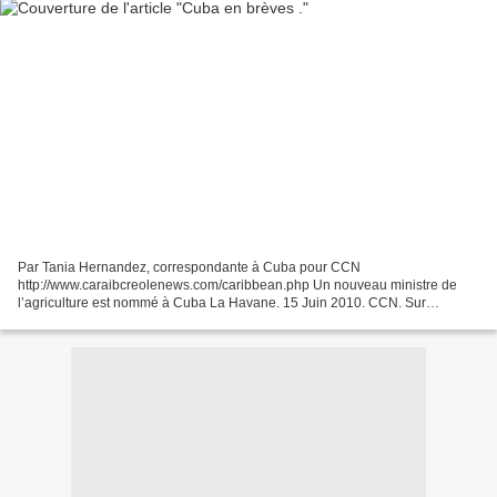
Par Tania Hernandez, correspondante à Cuba pour CCN
http://www.caraibcreolenews.com/caribbean.php Un nouveau ministre de
l’agriculture est nommé à Cuba La Havane. 15 Juin 2010. CCN. Sur
proposition du Président Raul Castro, le Conseil d’Etat de Cuba a...