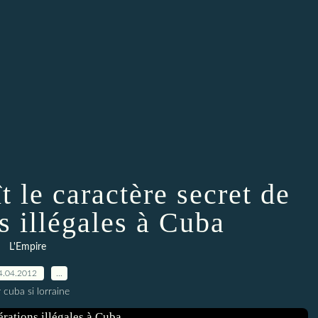
 le caractère secret de
s illégales à Cuba
L'Empire
4.04.2012
…
 cuba si lorraine