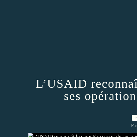
L’USAID reconnaît
ses opération
1
Par