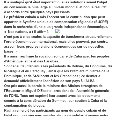
Il a souligné qu'il était important que les solutions soient l'objet
du consensus le plus large au niveau mondial et non le résultat
d'accords entre quelques pays puissants.
Le président cubain a mis l'accent sur la contribution que peut
apporter le Système unique de compensation régionale (SUCRE)
dans la recherche d'une plus grande indépendance économique.
« Nos nations, a-t-il affirmé,
n'ont pas à elles seules la capacité de transformer structurellement
l'ordre économique international, mais elles peuvent, par contre,
asseoir leurs propres relations économiques sur de nouvelles
bases. »
Il a aussi réaffirmé la vocation solidaire de Cuba avec les peuples
d'Amérique latine et des Caraïbes.
Sont ensuite intervenus les présidents de Bolivie, du Honduras, du
Nicaragua et du Paraguay ; ainsi que les Premiers ministres de la
Dominique, et de St-Vincent et les Grenadines ; ce dernier a
demandé officiellement l'adhésion de son pays à l'ALBA.
Ont pris aussi la parole le ministre des Affaires étrangères de
l'Equateur et Miguel D'Escoto, président de l'Assemblée générale
de l'ONU. Tous ont exprimé leur accord avec les documents
soumis à la considération du Sommet, leur soutien à Cuba et la
condamnation du blocus.
Raul a remercié les participants au nom du peuple cubain et de
Fidel pour ces sincères manifestations de solidarité envers notre