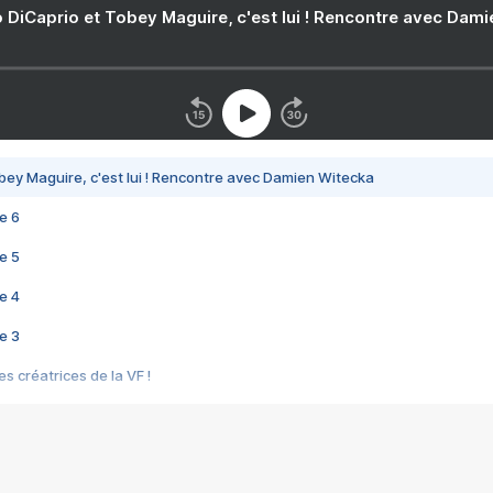
 DiCaprio et Tobey Maguire, c'est lui ! Rencontre avec Dam
bey Maguire, c'est lui ! Rencontre avec Damien Witecka
e 6
e 5
e 4
e 3
s créatrices de la VF !
e 2
e 1