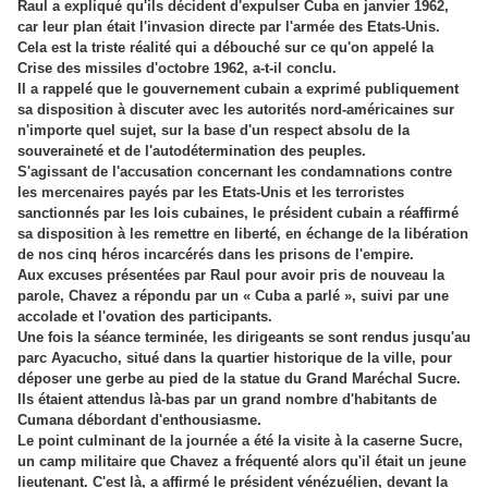
Raul a expliqué qu'ils décident d'expulser Cuba en janvier 1962,
car leur plan était l'invasion directe par l'armée des Etats-Unis.
Cela est la triste réalité qui a débouché sur ce qu'on appelé la
Crise des missiles d'octobre 1962, a-t-il conclu.
Il a rappelé que le gouvernement cubain a exprimé publiquement
sa disposition à discuter avec les autorités nord-américaines sur
n'importe quel sujet, sur la base d'un respect absolu de la
souveraineté et de l'autodétermination des peuples.
S'agissant de l'accusation concernant les condamnations contre
les mercenaires payés par les Etats-Unis et les terroristes
sanctionnés par les lois cubaines, le président cubain a réaffirmé
sa disposition à les remettre en liberté, en échange de la libération
de nos cinq héros incarcérés dans les prisons de l'empire.
Aux excuses présentées par Raul pour avoir pris de nouveau la
parole, Chavez a répondu par un « Cuba a parlé », suivi par une
accolade et l'ovation des participants.
Une fois la séance terminée, les dirigeants se sont rendus jusqu'au
parc Ayacucho, situé dans la quartier historique de la ville, pour
déposer une gerbe au pied de la statue du Grand Maréchal Sucre.
Ils étaient attendus là-bas par un grand nombre d'habitants de
Cumana débordant d'enthousiasme.
Le point culminant de la journée a été la visite à la caserne Sucre,
un camp militaire que Chavez a fréquenté alors qu'il était un jeune
lieutenant. C'est là, a affirmé le président vénézuélien, devant la