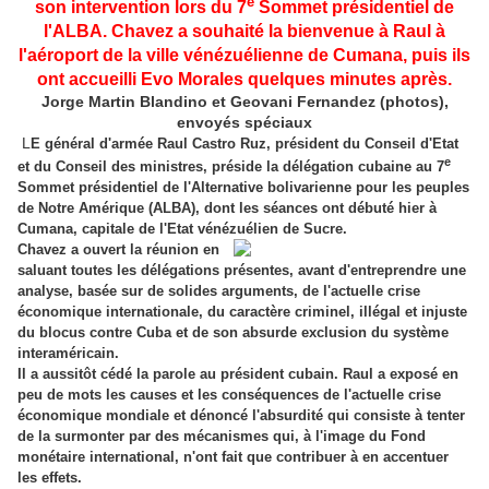
e
son intervention lors du 7
Sommet présidentiel de
l'ALBA. Chavez a souhaité la bienvenue à Raul à
l'aéroport de la ville vénézuélienne de Cumana, puis ils
ont accueilli Evo Morales quelques minutes après.
Jorge Martin Blandino et Geovani Fernandez (photos),
envoyés spéciaux
L
E général d'armée Raul Castro Ruz, président du Conseil d'Etat
e
et du Conseil des ministres, préside la délégation cubaine au 7
Sommet présidentiel de l'Alternative bolivarienne pour les peuples
de Notre Amérique (ALBA), dont les séances ont débuté hier à
Cumana, capitale de l'Etat vénézuélien de Sucre.
Chavez a ouvert la réunion en
saluant toutes les délégations présentes, avant d'entreprendre une
analyse, basée sur de solides arguments, de l'actuelle crise
économique internationale, du caractère criminel, illégal et injuste
du blocus contre Cuba et de son absurde exclusion du système
interaméricain.
Il a aussitôt cédé la parole au président cubain. Raul a exposé en
peu de mots les causes et les conséquences de l'actuelle crise
économique mondiale et dénoncé l'absurdité qui consiste à tenter
de la surmonter par des mécanismes qui, à l'image du Fond
monétaire international, n'ont fait que contribuer à en accentuer
les effets.