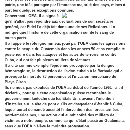
patrie, une idée partagée par l'immense majorité des pays, mises à
part les quelques exceptions connues.
Concernant l'OEA, il a signalé
qu'il n'allait pas répondre aux déclarations de son secrétaire
général, car Fidel l'a déjà fait dans une de ses Réflexions. Il a
indiqué que l'histoire de cette organisation suinte le sang de
toutes parts.
Il a rappelé le rôle ignominieux joué par l'OEA dans les agressions
contre le peuple du Guatemala dans les années 50 et sa complicité
postérieure dans les attaques et les actes de terrorisme contre
Cuba, qui ont fait plusieurs milliers de victimes.
Il a cité comme exemple l'épidémie provoquée par la dengue
hémorragique, la destruction de l'avion cubain à la Barbade qui a
provoqué la mort de 73 personnes et l'invasion mercenaire de
Playa Giron.
Ils ne nous pas expulsés de l'OEA au début de l'année 1961 - a-t-il
déclaré -, pour que cette organisation puisse reconnaître le
gouvernement fantoche que les Etats-Unis avaient l'intention
d'installer sur la tête de pont qu'ils envisageaient d'établir à Cuba,
lequel aurait demandé aussitôt l'intervention des forces armées
nord-américaines, une action qui aurait coûté des milliers de
victimes à notre peuple, comme ce qui s'était passé au Guatemala,
sans que l'OEA n'élève la moindre protestation.