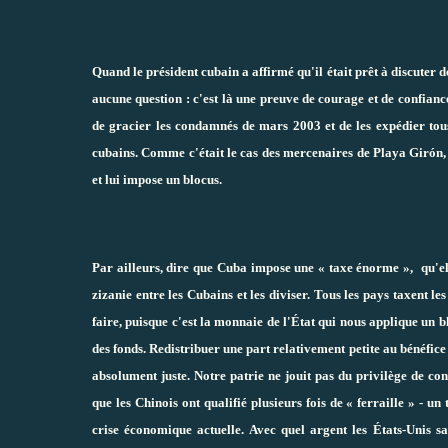
Quand le président cubain a affirmé qu'il était prêt à discuter d
aucune question : c'est là une preuve de courage et de confianc
de gracier les condamnés de mars 2003 et de les expédier tous a
cubains. Comme c'était le cas des mercenaires de Playa Girón, 
et lui impose un blocus.
Par ailleurs, dire que Cuba impose une « taxe énorme », qu'elle 
zizanie entre les Cubains et les diviser. Tous les pays taxent les
faire, puisque c'est la monnaie de l'État qui nous applique un 
des fonds. Redistribuer une part relativement petite au bénéfice
absolument juste. Notre patrie ne jouit pas du privilège de conv
que les Chinois ont qualifié plusieurs fois de « ferraille » - un
crise économique actuelle. Avec quel argent les États-Unis sa