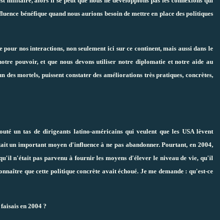
est militaire, alors il se peut que nous ne développions pas les connexions qui
nfluence bénéfique quand nous aurions besoin de mettre en place des politiques
 pour nos interactions, non seulement ici sur ce continent, mais aussi dans le
notre pouvoir, et que nous devons utiliser notre diplomatie et notre aide au
 des mortels, puissent constater des améliorations très pratiques, concrètes,
outé un tas de dirigeants latino-américains qui veulent que les USA lèvent
tait un important moyen d'influence à ne pas abandonner. Pourtant, en 2004,
u'il n'était pas parvenu à fournir les moyens d'élever le niveau de vie, qu'il
econnaître que cette politique concrète avait échoué. Je me demande : qu'est-ce
 faisais en 2004 ?