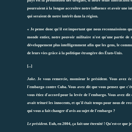
pays est la prohibition des drogues, si notre seule interaction 
pourraient à la longue accroître notre influence et avoir une i
qui seraient de notre intérêt dans la région.
« Je pense donc qu'il est important que nous reconnaissions que
monde entier, notre pouvoir militaire n'est qu'une partie de 
développement plus intelligemment afin que les gens, le commun
de leurs vies grâce à la politique étrangère des États-Unis.
[...]
Jake
. Je vous remercie, monsieur le président. Vous avez éc
l'embargo contre Cuba. Vous avez dit que vous pensez que c'é
vous étiez d'accord pour la levée de l'embargo. Vous avez dit q
avait trituré les innocents, et qu'il était temps pour nous de r
qui vous a fait changer d'avis au sujet de l'embargo ?
Le président.
Euh, en 2004, ça fait une éternité ! Qu'est-ce que je