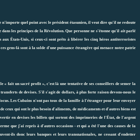
e n'importe quel point avec le président étasunien, il veut dire qu'il ne redoute
e dans les principes de la Révolution. Que personne ne s'étonne qu'il ait parlé
ux États-Unis, si ceux-ci sont prêts à libérer les cinq héros antiterroristes
ces gens-là sont à la solde d'une puissance étrangère qui menace notre patrie
« fait un sacré profit », c'est là une tentative de ses conseillers de semer la
 transferts de devises. S'il s'agit de dollars, à plus forte raison devons-nous le
blocus. Les Cubains n'ont pas tous de la famille à l'étranger pour leur envoyer
 de ceux qui ont le plus besoin d'aliments, de médicaments et d'autres biens est
ertir en devises les billets qui sortent des imprimeries de l'État, de l'argent
 terme que j'ai repris à d'autres occasions - et qui a été l'une des causes de la
uvent-ils donc leurs banques et leurs transnationales, ne cessant d'endetter