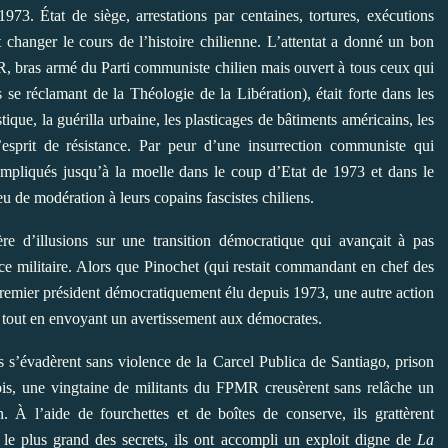
73. État de siège, arrestations par centaines, tortures, exécutions
changer le cours de l’histoire chilienne. L’attentat a donné un bon
R, bras armé du Parti communiste chilien mais ouvert à tous ceux qui
s se réclamant de la Théologie de la Libération), était forte dans les
ique, la guérilla urbaine, les plasticages de bâtiments américains, les
l’esprit de résistance. Par peur d’une insurrection communiste qui
 impliqués jusqu’à la moelle dans le coup d’Etat de 1973 et dans le
 de modération à leurs copains fascistes chiliens.
ère d’illusions sur une transition démocratique qui avançait à pas
tice militaire. Alors que Pinochet (qui restait commandant en chef des
, premier président démocratiquement élu depuis 1973, une autre action
 tout en envoyant un avertissement aux démocrates.
s s’évadèrent sans violence de la Carcel Publica de Santiago, prison
is, une vingtaine de militants du FPMR creusèrent sans relâche un
 À l’aide de fourchettes et de boîtes de conserve, ils grattèrent
 le plus grand des secrets, ils ont accompli un exploit digne de
La