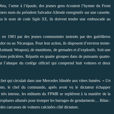
Obra, l’arme à l’épaule, des jeunes gens écoutent l’hymne du Front
ers mots du président Salvador Allende enregistrés sur une cassette.
Sous le nom de code
Siglo XX
, ils doivent tendre une embuscade au
éé en 1983 par des jeunes communistes instruits par des guérilleros
or ou au Nicaragua. Pour leur action, ils disposent d’environ trente-
titank Weapon), de munitions, de grenades et d’explosifs. Soit une
tions policières. Répartis en quatre groupes dans de puissants quatre-
ur l’attaque du cortège officiel qui comprend huit voitures et deux
het qui circulait dans une Mercedes blindée aux vitres fumées. «
Un
to, le chef du commando, après avoir vu le dictateur échapper
 très intense, les militants du FPMR se replièrent à la manière de la
 gyrophares allumés pour tromper les barrages de gendarmerie… Bilan :
es carcasses de voitures calcinées côté dictature.