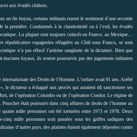
tuces aux évadés chiliens.
s un fin boyau, certains militants eurent le sentiment d’une seconde
 de la première. Condamnés à la clandestinité ou à l’exil, les évadés
émocratique. La plupart sont toujours coincés en France, au Mexique…
lles républicaines espagnoles réfugiées au Chili sous Franco, se sont
atique n’a pas effacé l’ardoise sanglante de la dictature. Bien que
i-fascistes loyaux, ils restent poursuivis par des jugements militaires
 internationale des Droits de l’Homme. L’ordure avait 91 ans. Arrêté
, le dictateur a échappé aux procès qui auraient dû sanctionner ses
ort, de l’opération Colombo ou de l’opération Condor. Le régime de
s. Pinochet était poursuivi dans cinq affaires de droits de l’homme au
de quatre mille personnes ont été torturées entre 1973 et 1978. Deux
e-cinq mille personnes sont passées sous les griffes sadiques des
izaine d’autres pays, des plaintes étaient également déposées contre