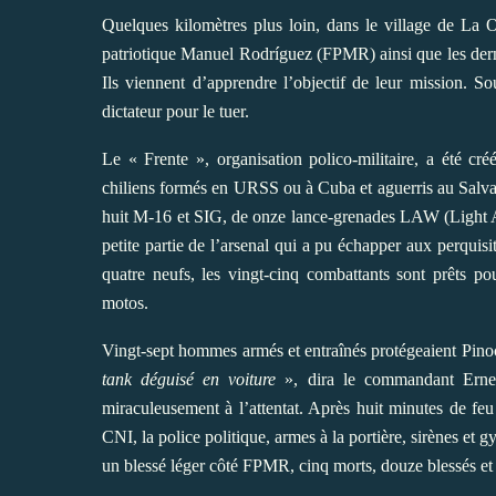
Quelques kilomètres plus loin, dans le village de La 
patriotique Manuel Rodríguez (FPMR) ainsi que les derni
Ils viennent d’apprendre l’objectif de leur mission. 
dictateur pour le tuer.
Le « Frente », organisation polico-militaire, a été cr
chiliens formés en URSS ou à Cuba et aguerris au Salvad
huit M-16 et SIG, de onze lance-grenades LAW (Light An
petite partie de l’arsenal qui a pu échapper aux perquisi
quatre neufs, les vingt-cinq combattants sont prêts po
motos.
Vingt-sept hommes armés et entraînés protégeaient Pinoc
tank déguisé en voiture
», dira le commandant Ernes
miraculeusement à l’attentat. Après huit minutes de feu
CNI, la police
politique
, armes à la portière, sirènes et
un blessé léger côté FPMR, cinq morts, douze blessés et d