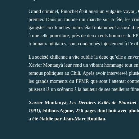
Grand criminel, Pinochet était aussi un vulgaire voyou. 
premier. Dans un monde qui marche sur la tête, les cri
gangster aux lunettes noires était notamment accusé d’av
à une telle pourriture, près de deux cents hommes du 
tribunaux militaires, sont condamnés injustement à l’exil
La société chilienne a vite oublié la dette qu’elle a enver
Xavier Montanyà leur rend un vibrant hommage tout en app
remous politiques au Chili. Après avoir interviewé plusie
les grands moments du FPMR que sont l’attentat contre
puiserait là un scénario à la hauteur de ses meilleurs film
Xavier Montanyà,
Les Derniers Exilés de Pinochet -
1991)
,
éditions Agone
, 226 pages dont huit avec phot
a été établie par Jean-Marc Rouillan.