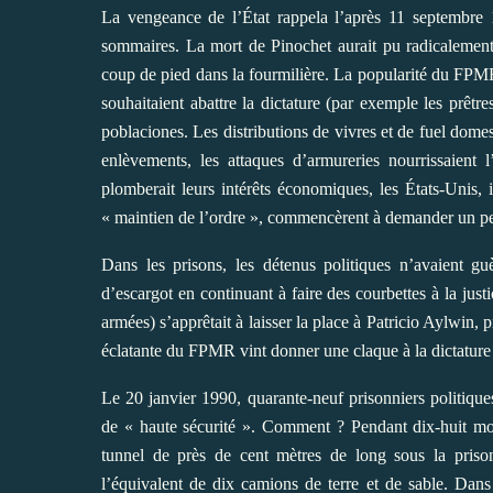
La vengeance de l’État rappela l’après 11 septembre 19
sommaires. La mort de Pinochet aurait pu radicalement 
coup de pied dans la fourmilière. La popularité du FPM
souhaitaient abattre la dictature (par exemple les prêtre
poblaciones. Les distributions de vivres et de fuel domest
enlèvements, les attaques d’armureries nourrissaient 
plomberait leurs intérêts économiques, les États-Unis,
« maintien de l’ordre », commencèrent à demander un peu
Dans les prisons, les détenus politiques n’avaient gu
d’escargot en continuant à faire des courbettes à la jus
armées) s’apprêtait à laisser la place à Patricio Aylwin
éclatante du FPMR vint donner une claque à la dictature
Le 20 janvier 1990, quarante-neuf prisonniers politique
de « haute sécurité ». Comment ? Pendant dix-huit mo
tunnel de près de cent mètres de long sous la prison.
l’équivalent de dix camions de terre et de sable. Dans