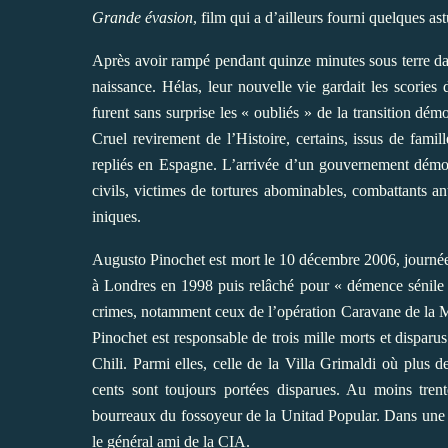
Grande évasion
, film qui a d’ailleurs fourni quelques as
Après avoir rampé pendant quinze minutes sous terre dan
naissance. Hélas, leur nouvelle vie gardait les scories
furent sans surprise les « oubliés » de la transition d
Cruel revirement de l’Histoire, certains, issus de fami
repliés en Espagne. L’arrivée d’un gouvernement démocr
civils, victimes de tortures abominables, combattants ant
iniques.
Augusto Pinochet est mort le 10 décembre 2006, journée
à Londres en 1998 puis relâché pour « démence sénile »
crimes, notamment ceux de l’opération Caravane de la M
Pinochet est responsable de trois mille morts et disparu
Chili. Parmi elles, celle de la Villa Grimaldi où plus 
cents sont toujours portées disparues. Au moins trent
bourreaux du fossoyeur de la Unitad Popular. Dans une d
le général ami de la CIA.