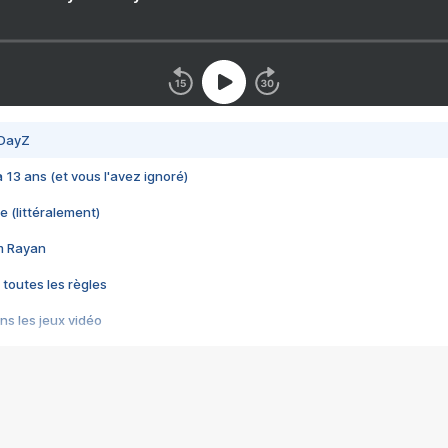
 DayZ
 a 13 ans (et vous l'avez ignoré)
e (littéralement)
im Rayan
 toutes les règles
s les jeux vidéo
us choquant de Rockstar ? - Le scandale BULLY
e plus moche de Steam
du RÊVE tourne au CAUCHEMAR