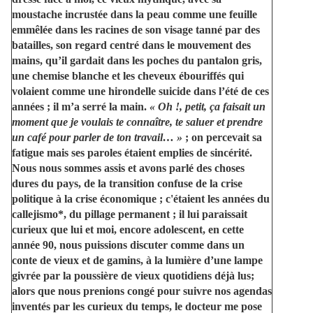
moustache incrustée dans la peau comme une feuille
emmêlée dans les racines de son visage tanné par des
batailles, son regard centré dans le mouvement des
mains, qu’il gardait dans les poches du pantalon gris,
une chemise blanche et les cheveux ébouriffés qui
volaient comme une hirondelle suicide dans l’été de ces
années ; il m’a serré la main.
« Oh !, petit, ça faisait un
moment que je voulais te connaître, te saluer et prendre
un café pour parler de ton travail… »
; on percevait sa
fatigue mais ses paroles étaient emplies de sincérité.
Nous nous sommes assis et avons parlé des choses
dures du pays, de la transition confuse de la crise
politique à la crise économique ; c'étaient les années du
callejismo*, du pillage permanent ; il lui paraissait
curieux que lui et moi, encore adolescent, en cette
année 90, nous puissions discuter comme dans un
conte de vieux et de gamins, à la lumière d’une lampe
givrée par la poussière de vieux quotidiens déjà lus;
alors que nous prenions congé pour suivre nos agendas
inventés par les curieux du temps, le docteur me pose