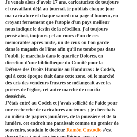
Je venais alors d’avoir 17 ans, caricaturiste de toujours
et travaillant déjà au journal, je publiais chaque jour
ma caricature et chaque samedi ma page d'humeur, en
croyant fermement que l'utopie d'un pays meilleur
nous indique le destin de la rébellion, j'ai toujours
pensé ainsi, toujours ; et au cours d’un de ces
mémorables après-midis, un de ceux où l’on garde
dans le magasin de l'âme afin qu'il ne tombe pas dans
l’oubli, je marchais dans le quartier Dolores, en
direction d’une bibliothèque du Comité pour la
Défense des Droits Humains au Honduras : le Codeh,
qui à cette époque était dans cette zone, où le marché
des cris des vendeurs frustrés se mélangeait avec les
prières de l'église, cet autre marché de crucifix
desséchés.
J’étais entré au Codeh et j’avais sollicité de l’aide pour
une recherche de caricatures anciennes ; je cherchais
au milieu de papiers jaunâtres, de la poussière et de la
lumière, cet endroit me paraissait comme un grenier de
souvenirs, soudain le docteur
Ramón Custodio
s’est
dressé face à moi, ce vieux mythique, avec sa