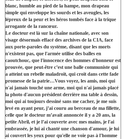
blanc, humble au pied de la hampe, mon drapeau
simple qui enveloppe les sourds et les aveugles, les
lépreux de la peur et les héros tombés face à la trique
arrogante de la rancœur.
Le docteur est là sur la chaîne nationale, avec son
visage désormais effacé des archives de la CIA, face
aux porte-paroles du système, disant que les morts
n'existent pas, que l'armée utilise des balles en
caoutchouc, que l'innocence des hommes d'honneur est
prouvée, que peut-être c’est une balle communiste qui
a atteint un rebelle maladroit, qui croit dans cette fade
promesse de la patrie…Vous voyez, les amis, moi qui
n'ai jamais touché une arme, moi qui n'ai jamais placé
la photo d'aucun président derrière ma table à dessin,
moi qui ai toujours dessiné sans me cacher, je me suis
levé en ayant peur, j’ai couru au berceau de ma fillette,
celle que le docteur m’avait annoncée il y a 20 ans, la
petite Abril, et je l’ai couverte avec mes mains, je l'ai
embrassée, je lui ai chanté une chanson d'amour, je lui
ai couvert les yeux pour qu'elle ne voie pas à l'homme