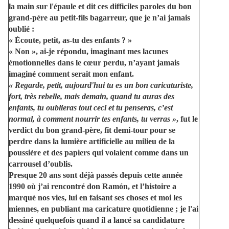
la main sur l'épaule et dit ces difficiles paroles du bon
grand-père au petit-fils bagarreur, que je n’ai jamais
oublié :
« Écoute, petit, as-tu des enfants ? »
« Non », ai-je répondu, imaginant mes lacunes
émotionnelles dans le cœur perdu, n’ayant jamais
imaginé comment serait mon enfant.
« Regarde, petit, aujourd'hui tu es un bon caricaturiste,
fort, très rebelle, mais demain, quand tu auras des
enfants, tu oublieras tout ceci et tu penseras, c’est
normal, à comment nourrir tes enfants, tu verras »
, fut le
verdict du bon grand-père, fit demi-tour pour se
perdre dans la lumière artificielle au milieu de la
poussière et des papiers qui volaient comme dans un
carrousel d’oublis.
Presque 20 ans sont déjà passés depuis cette année
1990 où j’ai rencontré don Ramón, et l’histoire a
marqué nos vies, lui en faisant ses choses et moi les
miennes, en publiant ma caricature quotidienne ; je l'ai
dessiné quelquefois quand il a lancé sa candidature