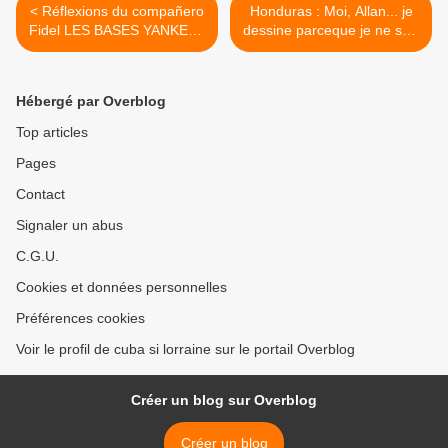
< Réflexions du compañero
Honduras : Moi, Allan... je
Fidel LES BASES YANKEES
dessine parceque je ne suis
ET LA SOUVERAINETÉ
pas heureux. >
LATINO-AMÉRICAINE
Hébergé par Overblog
Top articles
Pages
Contact
Signaler un abus
C.G.U.
Cookies et données personnelles
Préférences cookies
Voir le profil de cuba si lorraine sur le portail Overblog
Créer un blog sur Overblog
Créer un blog