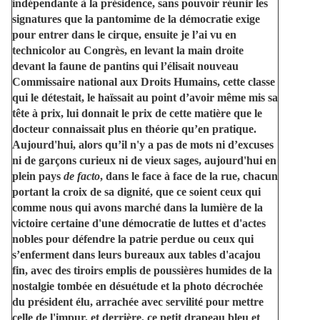
indépendante à la présidence, sans pouvoir réunir les
signatures que la pantomime de la démocratie exige
pour entrer dans le cirque, ensuite je l’ai vu en
technicolor au Congrès, en levant la main droite
devant la faune de pantins qui l’élisait nouveau
Commissaire national aux Droits Humains, cette classe
qui le détestait, le haïssait au point d’avoir même mis sa
tête à prix, lui donnait le prix de cette matière que le
docteur connaissait plus en théorie qu’en pratique.
Aujourd'hui, alors qu’il n'y a pas de mots ni d’excuses
ni de garçons curieux ni de vieux sages, aujourd'hui en
plein pays
de facto
, dans le face à face de la rue, chacun
portant la croix de sa dignité, que ce soient ceux qui
comme nous qui avons marché dans la lumière de la
victoire certaine d'une démocratie de luttes et d'actes
nobles pour défendre la patrie perdue ou ceux qui
s’enferment dans leurs bureaux aux tables d'acajou
fin, avec des tiroirs emplis de poussières humides de la
nostalgie tombée en désuétude et la photo décrochée
du président élu, arrachée avec servilité pour mettre
celle de l'impur, et derrière, ce petit drapeau bleu et