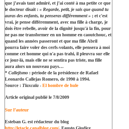
que j’avais tant admiré, et j’ai conté à ma petite ce que
le docteur disait :
« Regarde, petit, je sais que quand tu
auras des enfants, tu penseras différemment »
; et c'est
vrai, je pense différemment, avec ma fille à charge, je
dois être rebelle, avoir de la dignité jusqu'à la fin, pour
ne pas me transformer en un homme en caoutchouc, et
quand les années passeront et que ma fille Abril
pourra faire voler des cerfs-volants, elle pensera à moi
comme cet homme qui n'a pas trahi, il pleuvra sur elle
ce jour-là, mais elle ne se sentira pas triste, ma fille
aura alors un nouveau pays…
*
Callejismo
: période de la présidence de Rafael
Leonardo Callejas Romero, de 1990 à 1994.
Source :
Tlaxcala
-
El hombre de hule
Article original publié le 7/8/2009
Sur l’auteur
Esteban G. est rédacteur du blog
http://letacle.canalblog.com/
, Fausto Giudice