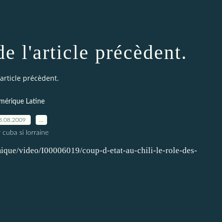
 l'article précèdent.
article précèdent.
mérique Latine
8.08.2009
…
 cuba si lorraine
ique/video/I00006019/coup-d-etat-au-chili-le-role-des-