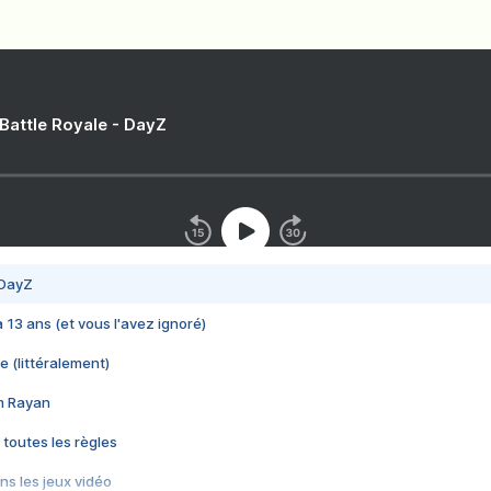
 Battle Royale - DayZ
 DayZ
 a 13 ans (et vous l'avez ignoré)
e (littéralement)
im Rayan
 toutes les règles
s les jeux vidéo