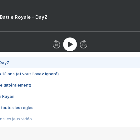
 Battle Royale - DayZ
 DayZ
 a 13 ans (et vous l'avez ignoré)
e (littéralement)
im Rayan
 toutes les règles
s les jeux vidéo
us choquant de Rockstar ? - Le scandale BULLY