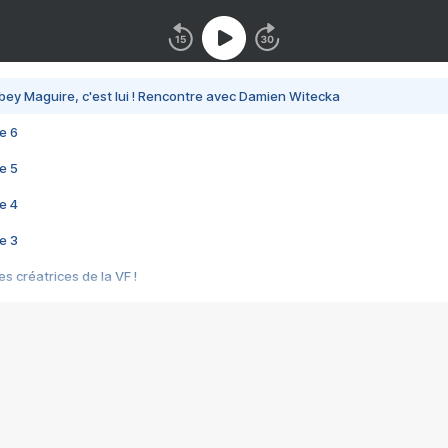
bey Maguire, c'est lui ! Rencontre avec Damien Witecka
e 6
e 5
e 4
e 3
s créatrices de la VF !
e 2
e 1
e Mektoub My Love arrive enfin ! Rencontre avec Shaïn Boumedine et Sal
i : après Toni en famille