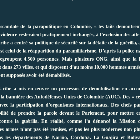
scandale de la parapolitique en Colombie, « les faits démontrent
violence resteraient pratiquement inchangés, à l’exclusion des atte
 a centré sa politique de sécurité sur la défaite de la guérilla, 
 celui de la réapparition du paramilitarisme. D’après la police nat
 regroupent 4.500 personnes. Mais plusieurs ONG, ainsi que la
nt dans 273 villes, et qui disposent d’au moins 10.000 hommes armés
nt supposés avoir été démobilisés.
ribe a mis en œuvre un processus de démobilisation en accor
us la bannière des Autodéfenses Unies de Colombie (AUC). Des « c
vec la participation d’organismes internationaux. Des chefs par
ité de prendre la parole devant le Parlement, pour mettre en
ontre la guérilla. En réalité, comme l’a dénoncé la Mission 
es armes n’ont pas été remises, et pas les plus modernes non plu
s les départements de Nariño, Córdoba, La Guajira et Bolíva