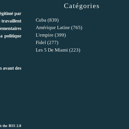
Catégories
légitimé par
Cuba
(839)
 travaillent
Amérique Latine
(765)
rlementaires
L'empire
(399)
a politique
Fidel
(277)
Les 5 De Miami
(223)
en avant des
gh the
RSS 2.0