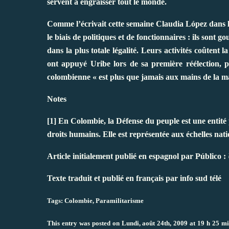
servent à engraisser tout le monde.
Comme l’écrivait cette semaine Claudia López dans 
le biais de politiques et de fonctionnaires : ils sont g
dans la plus totale légalité. Leurs activités coûtent
ont appuyé Uribe lors de sa première réélection, pr
colombienne « est plus que jamais aux mains de la ma
Notes
[1] En Colombie, la Défense du peuple est une entité 
droits humains. Elle est représentée aux échelles nat
Article initialement publié en espagnol par Público :
Texte traduit et publié en français par
info sud télé
Tags:
Colombie
,
Paramilitarisme
This entry was posted on Lundi, août 24th, 2009 at 19 h 25 mi