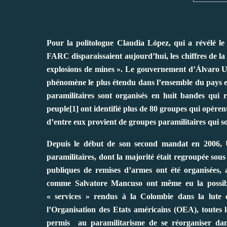
Pour la politologue Claudia López, qui a révélé le 
FARC disparaissaient aujourd’hui, les chiffres de la 
explosions de mines ». Le gouvernement d’Álvaro Uribe
phénomène le plus étendu dans l’ensemble du pays est
paramilitaires sont organisés en huit bandes qui
peuple[1] ont identifié plus de 80 groupes qui opère
d’entre eux provient de groupes paramilitaires qui so
Depuis le début de son second mandat en 2006, U
paramilitaires, dont la majorité était regroupée so
publiques de remises d’armes ont été organisées, a
comme Salvatore Mancuso ont même eu la possibil
« services » rendus à la Colombie dans la lute c
l’Organisation des Etats américains (OEA), toutes l
permis au paramilitarisme de se réorganiser dan