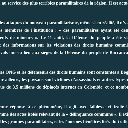
 au service des plus terribles paramilitaires de la région. Il est act
s attaques du nouveau paramilitarisme, même si en réalité, il n’y 
s membres de l’institution : « des paramilitaires ayant été dém
ents de mineurs ». Le 11 août, la Défense du peuple a été vi
 des informations sur les violations des droits humains commi
 vols ont eu lieu aux sièges de la Défense du peuple de Barranc
les ONG et les défenseurs des droits humains sont constantes à Bog
 ailleurs, les paysans sont victimes d’assassinats et autres types
plus de 3,5 millions de déplacés internes en Colombie, et ce nomb
ne réponse à ce phénomène, il agit avec faiblesse et traite l
comme des actes isolés relevant de la « délinquance commune ». Il ex
t les groupes paramilitaires, et les énormes bénéfices tirés du traf