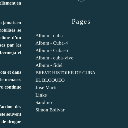
uellement en
Pages
a jamais eu
obilisés se
Album - cuba
ctime d’un
Album - Cuba-4
ses par les
Album - Cuba-6
abermeja et
Album - cuba-vive
Album - fidel
ota et dans
BREVE HISTOIRE DE CUBA
 de menaces
EL BLOQUEO
re continue
José Marti
Links
Sandino
’action des
Simon Bolivar
iste souvent
ic de drogue