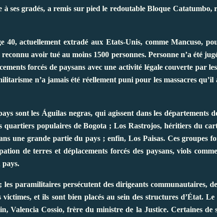
à ses gradés, a remis sur pied le redoutable Bloque Catatumbo, 
e 40, actuellement extradé aux Etats-Unis, comme Mancuso, pou
 reconnu avoir tué au moins 1500 personnes. Personne n’a été jugé 
acements forcés de paysans avec une activité légale couverte par les
amilitarisme n’a jamais été réellement puni pour les massacres qu’il
ays sont les Águilas negras, qui agissent dans les départements 
quartiers populaires de Bogota ; Los Rastrojos, héritiers du car
ns une grande partie du pays ; enfin, Los Paisas. Ces groupes fon
cupation de terres et déplacements forcés des paysans, viols com
 pays.
e ; les paramilitaires persécutent des dirigeants communautaires, 
victimes, et ils sont bien placés au sein des structures d’État. Le
, Valencia Cossio, frère du ministre de la Justice. Certaines de s