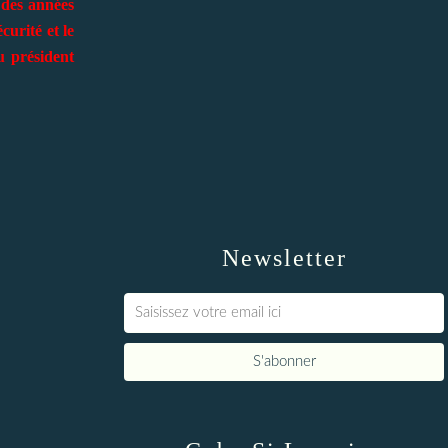
 des années
curité et le
u président
Newsletter