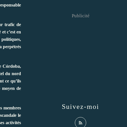
responsable
Publicité
r trafic de
et c’est en
 politiques,
 a perpétrés
de Córdoba,
tel du nord
t ce qu’ils
me moyen de
Suivez-moi
des membres
 scandale le
es activités