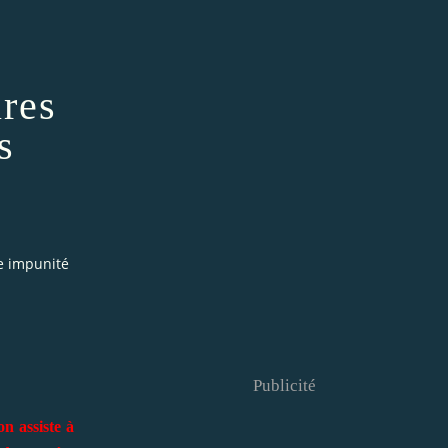
ires
s
te impunité
Publicité
n assiste à