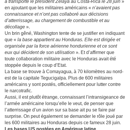
a transporté le président Zelaya au Costa-Rica le 28 juin
»
en ajoutant que les militaires américains «
n’avaient pas
connaissance et n’ont pas collaboré aux décisions
d’atterrissage, au chargement de combustible et au
décollage
».
Un brin gêné, Washington tente de se justifier en indiquant
que «
la base appartient au Honduras. Elle est dirigée et
organisée par la force aérienne hondurienne et ce sont
eux qui décident de son utilisation
». Et d’affirmer que
toute collaboration militaire avec le Honduras avait été
stoppée depuis le coup d’Etat.
La base se trouve à Comayagua, à 70 kilomètres au nord-
est de la capitale Tegucigalpa. Plus de 600 militaires
américains y sont postés, officiellement pour lutter contre
le narcotrafic.
Aussi, il est plutôt étrange, connaissant l’intransigeance de
l’armée américaine lorsqu’elle le veut, de penser que
l’atterrissage d’un avion sur sa base ait pu se faire par
surprise. On peut également se demander le rôle joué par
les 600 militaires au Honduras depuis ce fameux 28 juin.
Les bases US postées en Amérique latine