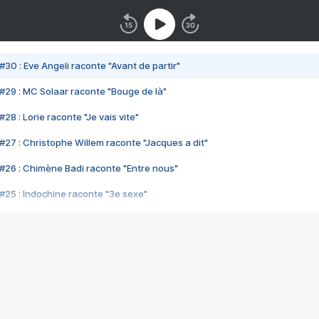
#30 : Eve Angeli raconte "Avant de partir"
#29 : MC Solaar raconte "Bouge de là"
28 : Lorie raconte "Je vais vite"
#27 : Christophe Willem raconte "Jacques a dit"
#26 : Chimène Badi raconte "Entre nous"
#25 : Indochine raconte "3e sexe"
#24 : Zaho raconte "C'est chelou"
#23 : Patrick Bruel raconte "Au café des délices"
#22 : Kyo raconte "Le chemin"
#21 : Nolwenn Leroy raconte "Cassé"