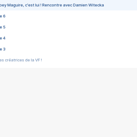
bey Maguire, c'est lui ! Rencontre avec Damien Witecka
e 6
e 5
e 4
e 3
s créatrices de la VF !
e 2
e 1
e Mektoub My Love arrive enfin ! Rencontre avec Shaïn Boumedine et Sal
i : après Toni en famille
elle réalise le bouleversant Dites lui que je l'aime
ais ! Rencontre autour de Vie privée de Rebecca Zlotowski