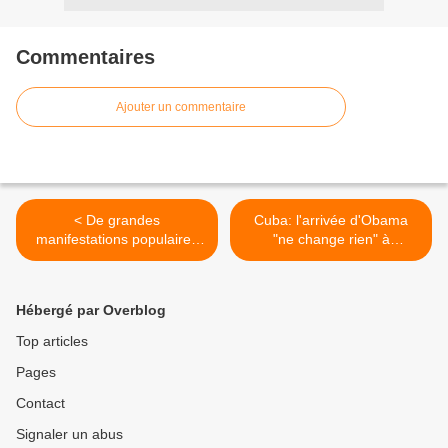
Commentaires
Ajouter un commentaire
< De grandes
Cuba: l'arrivée d'Obama
manifestations populaires
"ne change rien" à
contre le putsch
l'embargo contre l'île >
commémorent la journée
de l’indépendance du
Hébergé par Overblog
Honduras
Top articles
Pages
Contact
Signaler un abus