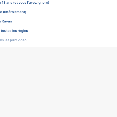
 a 13 ans (et vous l'avez ignoré)
e (littéralement)
im Rayan
 toutes les règles
s les jeux vidéo
us choquant de Rockstar ? - Le scandale BULLY
e plus moche de Steam
du RÊVE tourne au CAUCHEMAR
pendant 8 heures
it… à tort
umiliés par un jeu vidéo
ire - Final Fantasy 8
ti un empire - Age of Empires