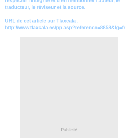
respecter l’intégrité et d’en mentionner l’auteur, le
traducteur, le réviseur et la source.
URL de cet article sur Tlaxcala :
http://www.tlaxcala.es/pp.asp?reference=8858&lg=fr
Publicité