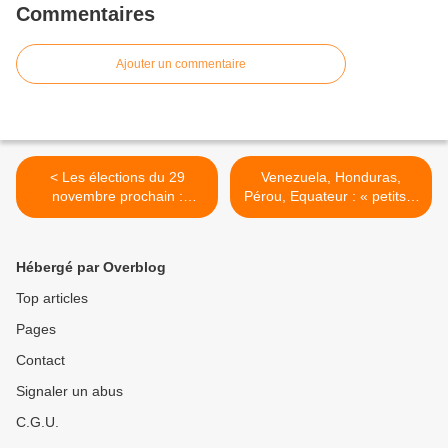
Commentaires
Ajouter un commentaire
< Les élections du 29
Venezuela, Honduras,
novembre prochain :
Pérou, Equateur : « petits »
L’estocade finale du putsch
oublis et « grands »
au Honduras
mensonges des médias >
Hébergé par Overblog
Top articles
Pages
Contact
Signaler un abus
C.G.U.