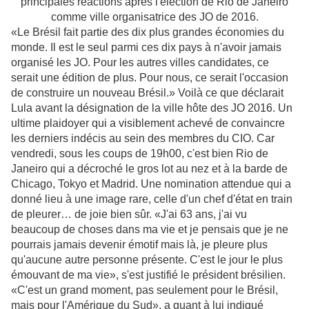
principales réactions après l'élection de Rio de Janeiro
comme ville organisatrice des JO de 2016.
«Le Brésil fait partie des dix plus grandes économies du
monde. Il est le seul parmi ces dix pays à n'avoir jamais
organisé les JO. Pour les autres villes candidates, ce
serait une édition de plus. Pour nous, ce serait l'occasion
de construire un nouveau Brésil.» Voilà ce que déclarait
Lula avant la désignation de la ville hôte des JO 2016. Un
ultime plaidoyer qui a visiblement achevé de convaincre
les derniers indécis au sein des membres du CIO. Car
vendredi, sous les coups de 19h00, c'est bien Rio de
Janeiro qui a décroché le gros lot au nez et à la barde de
Chicago, Tokyo et Madrid. Une nomination attendue qui a
donné lieu à une image rare, celle d'un chef d'état en train
de pleurer… de joie bien sûr. «J'ai 63 ans, j'ai vu
beaucoup de choses dans ma vie et je pensais que je ne
pourrais jamais devenir émotif mais là, je pleure plus
qu'aucune autre personne présente. C'est le jour le plus
émouvant de ma vie», s'est justifié le président brésilien.
«C'est un grand moment, pas seulement pour le Brésil,
mais pour l'Amérique du Sud», a quant à lui indiqué