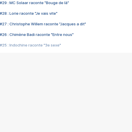
#29 : MC Solaar raconte "Bouge de là"
28 : Lorie raconte "Je vais vite"
#27 : Christophe Willem raconte "Jacques a dit"
#26 : Chimène Badi raconte "Entre nous"
#25 : Indochine raconte "3e sexe"
#24 : Zaho raconte "C'est chelou"
#23 : Patrick Bruel raconte "Au café des délices"
#22 : Kyo raconte "Le chemin"
#21 : Nolwenn Leroy raconte "Cassé"
#20 : Patrick Hernandez raconte "Born to be alive"
#19 : Lorie raconte "Près de moi"
#18 : Michael Jones raconte "A nos actes manqués" (avec Jean-Jacque
#17 : Khaled raconte "Aïcha"