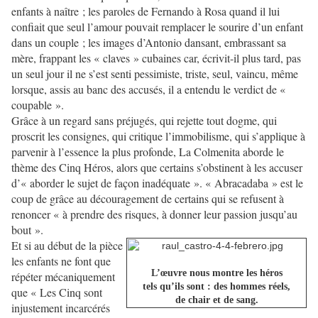
enfants à naître ; les paroles de Fernando à Rosa quand il lui
confiait que seul l’amour pouvait remplacer le sourire d’un enfant
dans un couple ; les images d’Antonio dansant, embrassant sa
mère, frappant les « claves » cubaines car, écrivit-il plus tard, pas
un seul jour il ne s’est senti pessimiste, triste, seul, vaincu, même
lorsque, assis au banc des accusés, il a entendu le verdict de «
coupable ».
Grâce à un regard sans préjugés, qui rejette tout dogme, qui
proscrit les consignes, qui critique l’immobilisme, qui s’applique à
parvenir à l’essence la plus profonde, La Colmenita aborde le
thème des Cinq Héros, alors que certains s’obstinent à les accuser
d’« aborder le sujet de façon inadéquate ». « Abracadaba » est le
coup de grâce au découragement de certains qui se refusent à
renoncer « à prendre des risques, à donner leur passion jusqu’au
bout ».
Et si au début de la pièce
les enfants ne font que
L’œuvre nous montre les héros
répéter mécaniquement
tels qu’ils sont : des hommes réels,
que « Les Cinq sont
de chair et de sang.
injustement incarcérés