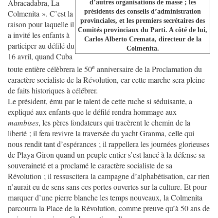
Abracadabra, La
d’autres organisations de masse ; les
présidents des conseils d’administration
Colmenita ». C’est la
provinciales, et les premiers secrétaires des
raison pour laquelle il
Comités provinciaux du Parti. A côté de lui,
a invité les enfants à
Carlos Alberto Cremata, directeur de la
participer au défilé du
Colmenita.
16 avril, quand Cuba
e
toute entière célèbrera le 50
anniversaire de la Proclamation du
caractère socialiste de la Révolution, car cette marche sera pleine
de faits historiques à célébrer.
Le président, ému par le talent de cette ruche si séduisante, a
expliqué aux enfants que le défilé rendra hommage aux
mambises
, les pères fondateurs qui tracèrent le chemin de la
liberté ; il fera revivre la traversée du yacht Granma, celle qui
nous rendit tant d’espérances ; il rappellera les journées glorieuses
de Playa Giron quand un peuple entier s’est lancé à la défense sa
souveraineté et a proclamé le caractère socialiste de sa
Révolution ; il ressuscitera la campagne d’alphabétisation, car rien
n’aurait eu de sens sans ces portes ouvertes sur la culture. Et pour
marquer d’une pierre blanche les temps nouveaux, la Colmenita
parcourra la Place de la Révolution, comme preuve qu’à 50 ans de