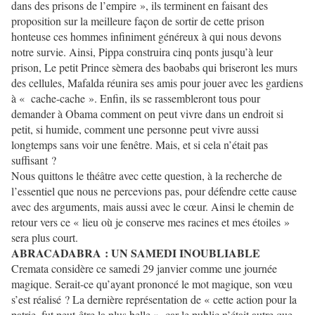
dans des prisons de l’empire », ils terminent en faisant des
proposition sur la meilleure façon de sortir de cette prison
honteuse ces hommes infiniment généreux à qui nous devons
notre survie. Ainsi, Pippa construira cinq ponts jusqu’à leur
prison, Le petit Prince sèmera des baobabs qui briseront les murs
des cellules, Mafalda réunira ses amis pour jouer avec les gardiens
à « cache-cache ». Enfin, ils se rassembleront tous pour
demander à Obama comment on peut vivre dans un endroit si
petit, si humide, comment une personne peut vivre aussi
longtemps sans voir une fenêtre. Mais, et si cela n’était pas
suffisant ?
Nous quittons le théâtre avec cette question, à la recherche de
l’essentiel que nous ne percevions pas, pour défendre cette cause
avec des arguments, mais aussi avec le cœur. Ainsi le chemin de
retour vers ce « lieu où je conserve mes racines et mes étoiles »
sera plus court.
ABRACADABRA : UN SAMEDI INOUBLIABLE
Cremata considère ce samedi 29 janvier comme une journée
magique. Serait-ce qu’ayant prononcé le mot magique, son vœu
s’est réalisé ? La dernière représentation de « cette action pour la
patrie, fut peut-être la plus belle », car le public n’était autre que