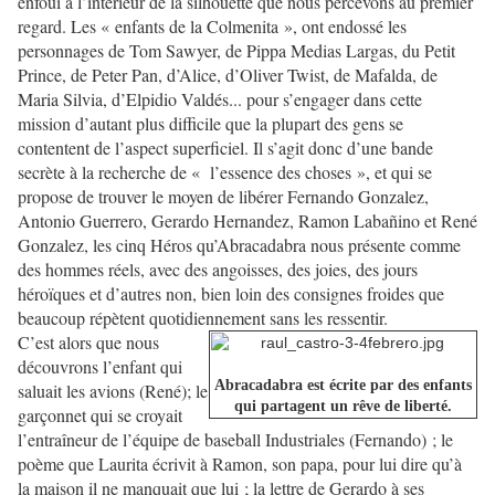
enfoui à l’intérieur de la silhouette que nous percevons au premier
regard. Les « enfants de la Colmenita », ont endossé les
personnages de Tom Sawyer, de Pippa Medias Largas, du Petit
Prince, de Peter Pan, d’Alice, d’Oliver Twist, de Mafalda, de
Maria Silvia, d’Elpidio Valdés... pour s’engager dans cette
mission d’autant plus difficile que la plupart des gens se
contentent de l’aspect superficiel. Il s’agit donc d’une bande
secrète à la recherche de « l’essence des choses », et qui se
propose de trouver le moyen de libérer Fernando Gonzalez,
Antonio Guerrero, Gerardo Hernandez, Ramon Labañino et René
Gonzalez, les cinq Héros qu’Abracadabra nous présente comme
des hommes réels, avec des angoisses, des joies, des jours
héroïques et d’autres non, bien loin des consignes froides que
beaucoup répètent quotidiennement sans les ressentir.
C’est alors que nous
découvrons l’enfant qui
Abracadabra est écrite par des enfants
saluait les avions (René); le
qui partagent un rêve de liberté.
garçonnet qui se croyait
l’entraîneur de l’équipe de baseball Industriales (Fernando) ; le
poème que Laurita écrivit à Ramon, son papa, pour lui dire qu’à
la maison il ne manquait que lui ; la lettre de Gerardo à ses