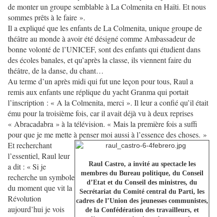
de monter un groupe semblable à La Colmenita en Haïti. Et nous
sommes prêts à le faire ».
Il a expliqué que les enfants de La Colmenita, unique groupe de
théâtre au monde à avoir été désigné comme Ambassadeur de
bonne volonté de l’UNICEF, sont des enfants qui étudient dans
des écoles banales, et qu’après la classe, ils viennent faire du
théâtre, de la danse, du chant…
Au terme d’un après midi qui fut une leçon pour tous, Raul a
remis aux enfants une réplique du yacht Granma qui portait
l’inscription : « A la Colmenita, merci ». Il leur a confié qu’il était
ému pour la troisième fois, car il avait déjà vu à deux reprises
« Abracadabra » à la télévision. « Mais la première fois a suffi
pour que je me mette à penser moi aussi à l’essence des choses. »
Et recherchant
l’essentiel, Raul leur
Raul Castro, a invité au spectacle les
a dit : « Si je
membres du Bureau politique, du Conseil
recherche un symbole
d’Etat et du Conseil des ministres, du
du moment que vit la
Secrétariat du Comité central du Parti, les
Révolution
cadres de l’Union des jeunesses communistes,
aujourd’hui je vois
de la Confédération des travailleurs, et