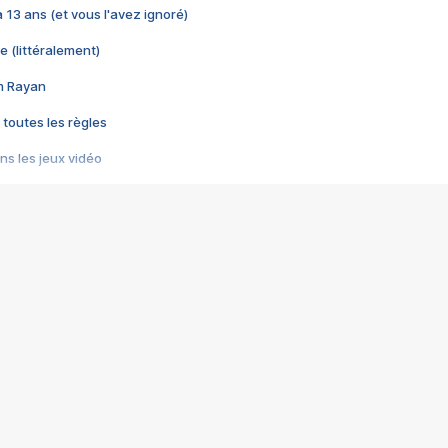
 a 13 ans (et vous l'avez ignoré)
e (littéralement)
im Rayan
 toutes les règles
s les jeux vidéo
us choquant de Rockstar ? - Le scandale BULLY
e plus moche de Steam
du RÊVE tourne au CAUCHEMAR
pendant 8 heures
it… à tort
umiliés par un jeu vidéo
ire - Final Fantasy 8
ti un empire - Age of Empires