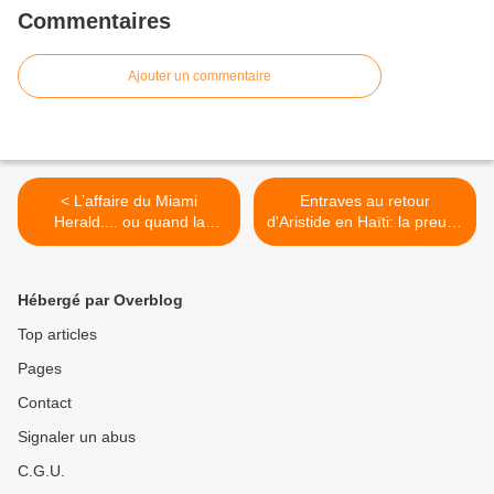
Commentaires
Ajouter un commentaire
< L’affaire du Miami
Entraves au retour
Herald.... ou quand la
d'Aristide en Haïti: la preuve
réalité dépasse la fiction
d'un manque de respect
consternant >
Hébergé par Overblog
Top articles
Pages
Contact
Signaler un abus
C.G.U.