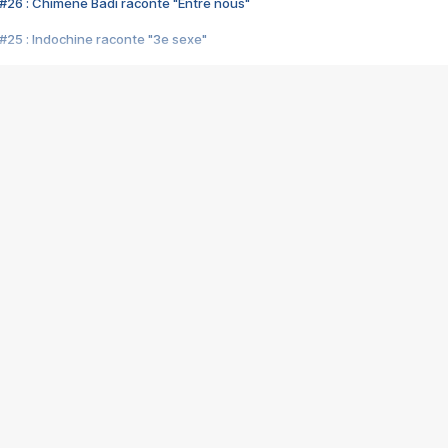
#26 : Chimène Badi raconte "Entre nous"
#25 : Indochine raconte "3e sexe"
#24 : Zaho raconte "C'est chelou"
#23 : Patrick Bruel raconte "Au café des délices"
#22 : Kyo raconte "Le chemin"
#21 : Nolwenn Leroy raconte "Cassé"
#20 : Patrick Hernandez raconte "Born to be alive"
#19 : Lorie raconte "Près de moi"
#18 : Michael Jones raconte "A nos actes manqués" (avec Jean-Jacque
#17 : Khaled raconte "Aïcha"
#16 : Corneille raconte "Parce qu'on vient de loin"
#15 : Indochine raconte "L'aventurier"
14 : Lorie raconte "Sur un air latino"