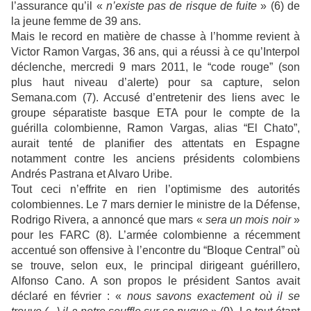
l’assurance qu’il «
n’existe pas de risque de fuite
» (6) de
la jeune femme de 39 ans.
Mais le record en matière de chasse à l’homme revient à
Victor Ramon Vargas, 36 ans, qui a réussi à ce qu’Interpol
déclenche, mercredi 9 mars 2011, le “code rouge” (son
plus haut niveau d’alerte) pour sa capture, selon
Semana.com (7). Accusé d’entretenir des liens avec le
groupe séparatiste basque ETA pour le compte de la
guérilla colombienne, Ramon Vargas, alias “El Chato”,
aurait tenté de planifier des attentats en Espagne
notamment contre les anciens présidents colombiens
Andrés Pastrana et Alvaro Uribe.
Tout ceci n’effrite en rien l’optimisme des autorités
colombiennes. Le 7 mars dernier le ministre de la Défense,
Rodrigo Rivera, a annoncé que mars «
sera un mois noir
»
pour les FARC (8). L’armée colombienne a récemment
accentué son offensive à l’encontre du “Bloque Central” où
se trouve, selon eux, le principal dirigeant guérillero,
Alfonso Cano. A son propos le président Santos avait
déclaré en février : «
nous savons exactement où il se