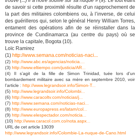
trouve (...) il a notre souffle sur sa nuque
» (9). Le tout étant
de savoir si cette proximité résulte d’un rapprochement de
la part des militaires colombiens ou, à l’inverse, de celui
des guérilleros qui, selon le général Henry William Torres,
entament des opérations afin de se réinstaller dans la
province de Cundinamarca (au centre du pays) où se
trouve la capitale, Bogota (10).
Loïc Ramirez
(1)
http://www.semana.com/noticias-naci...
(2)
http://www.abc.es/agencias/noticia....
(3)
http://www.eltiempo.com/justicia/AR...
(4) Il s’agit de la fille de Simon Trinidad, tuée lors d’un
bombardement militaire avec sa mère en septembre 2010, voir
l’article :
http://www.legrandsoir.info/Simon-T...
(5)
http://www.legrandsoir.info/Colombi...
(6)
http://www.caracoltv.com/noticias/j...
(7)
http://www.semana.com/noticias-naci...
(8)
http://www.europapress.es/latam/col...
(9)
http://www.elespectador.com/noticia...
(10)
http://www.caracol.com.co/nota.aspx...
URL de cet article 13039
http://www.legrandsoir.info/Colombie-La-nuque-de-Cano.html