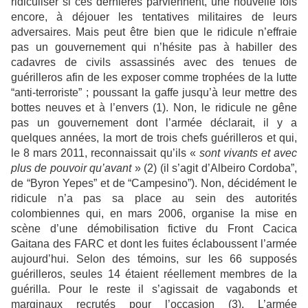
ridiculiser si ces dernières parviennent, une nouvelle fois
encore, à déjouer les tentatives militaires de leurs
adversaires. Mais peut être bien que le ridicule n’effraie
pas un gouvernement qui n’hésite pas à habiller des
cadavres de civils assassinés avec des tenues de
guérilleros afin de les exposer comme trophées de la lutte
“anti-terroriste” ; poussant la gaffe jusqu’à leur mettre des
bottes neuves et à l’envers (1). Non, le ridicule ne gêne
pas un gouvernement dont l’armée déclarait, il y a
quelques années, la mort de trois chefs guérilleros et qui,
le 8 mars 2011, reconnaissait qu’ils «
sont vivants et avec
plus de pouvoir qu’avant
» (2) (il s’agit d’Albeiro Cordoba”,
de “Byron Yepes” et de “Campesino”). Non, décidément le
ridicule n’a pas sa place au sein des autorités
colombiennes qui, en mars 2006, organise la mise en
scène d’une démobilisation fictive du Front Cacica
Gaitana des FARC et dont les fuites éclaboussent l’armée
aujourd’hui. Selon des témoins, sur les 66 supposés
guérilleros, seules 14 étaient réellement membres de la
guérilla. Pour le reste il s’agissait de vagabonds et
marginaux recrutés pour l’occasion (3). L’armée